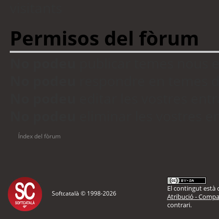
visitants
Permisos del fòrum
No podeu
publicar temes nous 
No podeu
respondre en temes d
No podeu
editar les vostres en
No podeu
eliminar les vostres 
Índex del fòrum
El contingut està d
Softcatalà © 1998-
2026
Atribució - Compar
contrari.