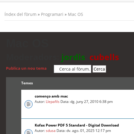
Índex del fòrum
»
Programari
»
Mac OS
Mac OS
Moderadors:
jordis
,
cubells
Publica un nou tema
Temes
començo amb mac
Autor:
Llepafils
Data: dg. juny 27, 2010 6:38 pm
Kofax Power PDF 5 Standard - Digital Download
Autor:
sdusa
Data: dv. ago. 01, 2025 12:17 pm