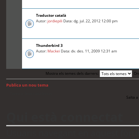
Traductor català
Autor:
jordiepili
Data: dg. jul. 22, 2012 12:00 pm
Thunderbird 3
Autor:
Mackei
Data: dv. des. 11, 2009 12:31 am
Mostra els temes dels darrers:
Or
Publica un nou tema
Torna a: Índex del fòrum
Salta a 
Qui està connectat
Usuaris navegant en aquest fòrum: