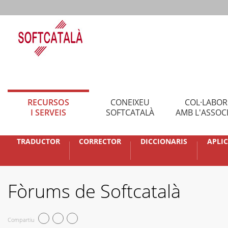
RECURSOS
CONEIXEU
COL·LABO
I SERVEIS
SOFTCATALÀ
AMB L'ASSOC
TRADUCTOR
CORRECTOR
DICCIONARIS
APLI
Fòrums de Softcatalà
Compartiu