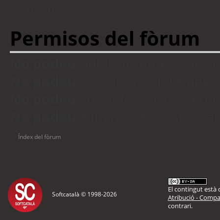
visitants
Permisos del fòrum
No podeu
publicar temes nous 
No podeu
respondre en temes d
No podeu
editar les vostres en
No podeu
eliminar les vostres 
Índex del fòrum
El contingut està d
Softcatalà © 1998-
2026
Atribució - Compar
contrari.