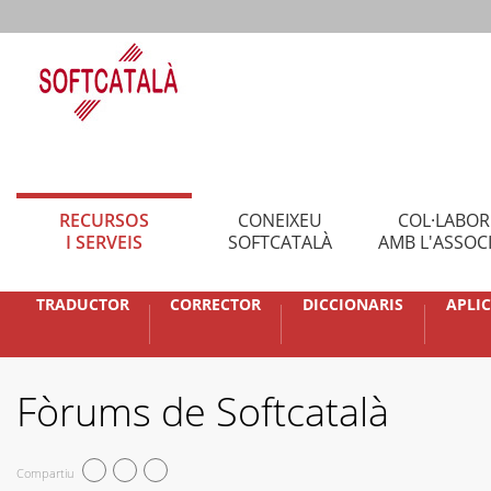
RECURSOS
CONEIXEU
COL·LABO
I SERVEIS
SOFTCATALÀ
AMB L'ASSOC
TRADUCTOR
CORRECTOR
DICCIONARIS
APLI
Fòrums de Softcatalà
Compartiu