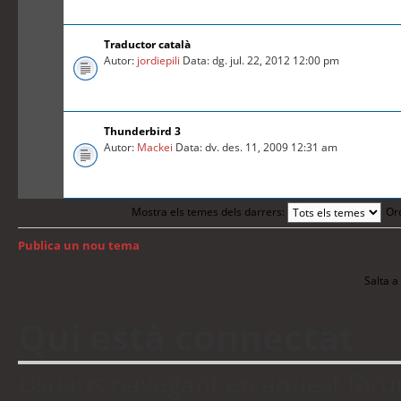
Traductor català
Autor:
jordiepili
Data: dg. jul. 22, 2012 12:00 pm
Thunderbird 3
Autor:
Mackei
Data: dv. des. 11, 2009 12:31 am
Mostra els temes dels darrers:
Or
Publica un nou tema
Torna a: Índex del fòrum
Salta a 
Qui està connectat
Usuaris navegant en aquest fòrum: