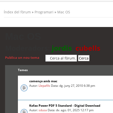
Índex del fòrum
»
Programari
»
Mac OS
Mac OS
Moderadors:
jordis
,
cubells
Publica un nou tema
Temes
començo amb mac
Autor:
Llepafils
Data: dg. juny 27, 2010 6:38 pm
Kofax Power PDF 5 Standard - Digital Download
Autor:
sdusa
Data: dv. ago. 01, 2025 12:17 pm