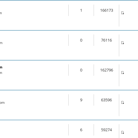
1
166173
am
0
76116
pm
om
0
162796
pm
9
63596
 pm
6
59274