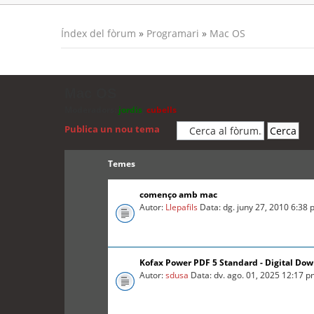
Índex del fòrum
»
Programari
»
Mac OS
Mac OS
Moderadors:
jordis
,
cubells
Publica un nou tema
Temes
començo amb mac
Autor:
Llepafils
Data: dg. juny 27, 2010 6:38
Kofax Power PDF 5 Standard - Digital Do
Autor:
sdusa
Data: dv. ago. 01, 2025 12:17 