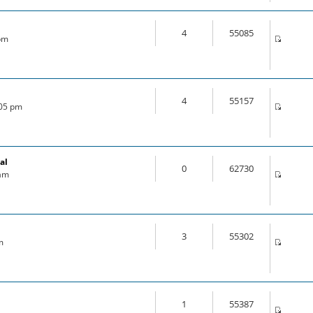
4
55085
 pm
4
55157
:05 pm
al
0
62730
 am
3
55302
m
1
55387