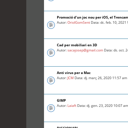
Promoció d'un joc nou per iOS, el Trenca
Autor:
OriolGomSent
Data: dc. feb. 10, 2021
Cad per mobiliari en 3D
Autor:
sacajosep@gmail.com
Data: ds. oct. 
Anti virus per a Mac
Autor:
JCM
Data: dj. març 26, 2020 11:57 am
GIMP
Autor:
Laiaft
Data: dj. gen. 23, 2020 10:07 a