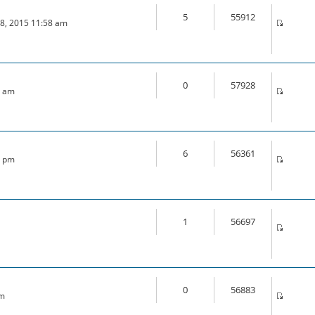
5
55912
18, 2015 11:58 am
0
57928
6 am
6
56361
0 pm
1
56697
0
56883
am