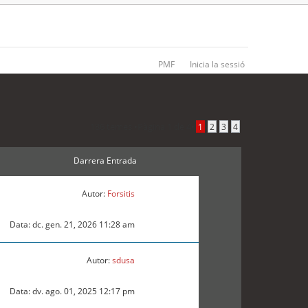
PMF
Inicia la sessió
186 temes •
Pàgina
1
de
4
•
1
2
3
4
Darrera Entrada
Autor:
Forsitis
Data: dc. gen. 21, 2026 11:28 am
Autor:
sdusa
Data: dv. ago. 01, 2025 12:17 pm