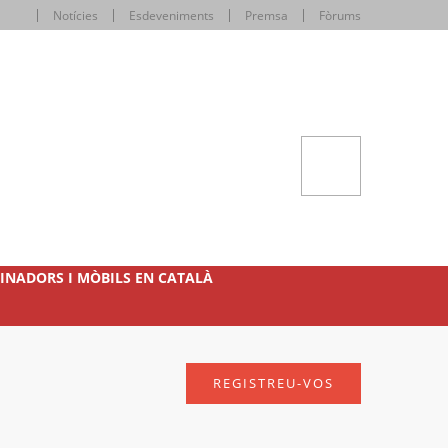
Notícies
Esdeveniments
Premsa
Fòrums
INADORS I MÒBILS EN CATALÀ
REGISTREU-VOS