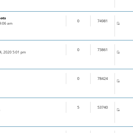
mots
0
74981
 9:06 am
0
73861
24, 2020 5:01 pm
0
78424
5
53740
m