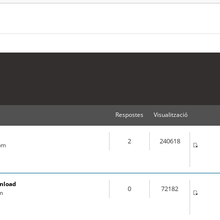
Respostes
Visualització
2
240618
 pm
wnload
0
72182
pm