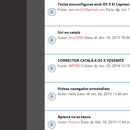
Teclat desconfigurat amb OS X El Capitan
Autor:
quicofolch@gmail.com
Data: dg. oct. 
Siri en català
Autor:
dmc5993
Data: dl. des. 14, 2015 10:3
CORRECTOR CATALÀ A OS X YOSEMITE
Autor:
MPOBCN
Data: dj. nov. 20, 2014 12:1
Videos navegador entretallats
Autor: nelis Data: dl. set. 06, 2010 11:40 am
Aptana no es tanca
Autor:
Pepote
Data: dt. feb. 10, 2015 11:44 