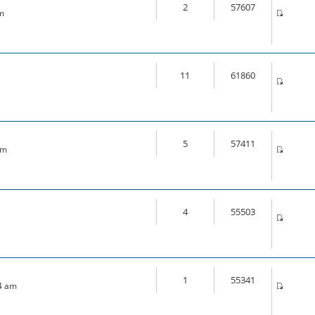
2
57607
am
11
61860
5
57411
am
4
55503
1
55341
14 am