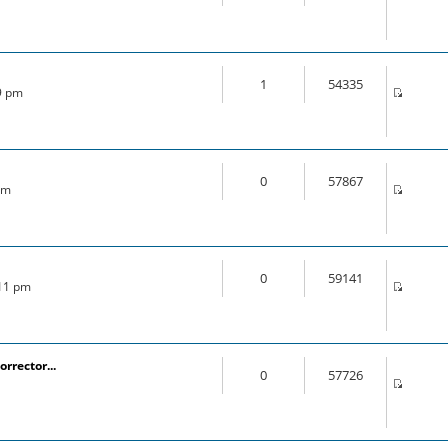
1
54335
49 pm
0
57867
am
0
59141
:11 pm
orrector...
0
57726