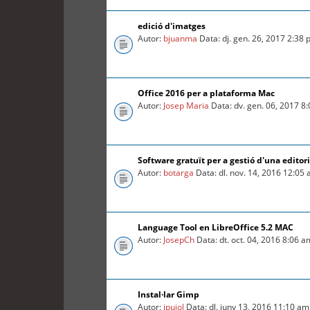
edició d'imatges
Autor:
bjuanma
Data: dj. gen. 26, 2017 2:38
Office 2016 per a plataforma Mac
Autor:
Josep Maria
Data: dv. gen. 06, 2017 8
Software gratuït per a gestió d'una editori
Autor:
botarga
Data: dl. nov. 14, 2016 12:05
Language Tool en LibreOffice 5.2 MAC
Autor:
JosepCh
Data: dt. oct. 04, 2016 8:06 a
Instal·lar Gimp
Autor:
jpujol
Data: dl. juny 13, 2016 11:10 am