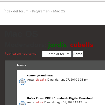
Índex del fòrum
»
Programari
»
Mac OS
Mac OS
Moderadors:
jordis
,
cubells
Publica un nou tema
Temes
començo amb mac
Autor:
Llepafils
Data: dg. juny 27, 2010 6:38 pm
Kofax Power PDF 5 Standard - Digital Download
Autor:
sdusa
Data: dv. ago. 01, 2025 12:17 pm