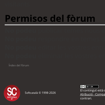
visitants
Permisos del fòrum
No podeu
publicar temes nous 
No podeu
respondre en temes d
No podeu
editar les vostres en
No podeu
eliminar les vostres 
Índex del fòrum
El contingut està d
Softcatalà © 1998-
2026
Atribució - Compar
contrari.