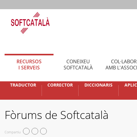
RECURSOS
CONEIXEU
COL·LABO
I SERVEIS
SOFTCATALÀ
AMB L'ASSOC
TRADUCTOR
CORRECTOR
DICCIONARIS
APLI
Fòrums de Softcatalà
Compartiu