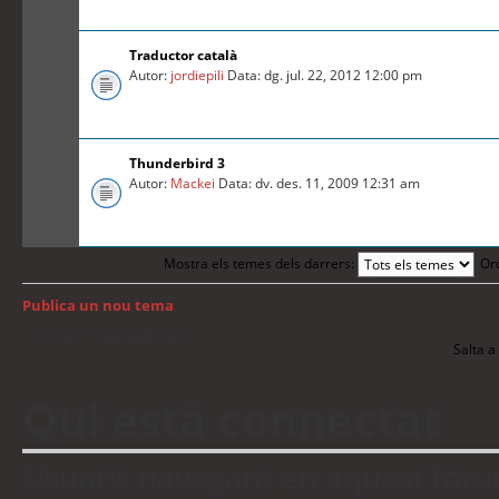
Traductor català
Autor:
jordiepili
Data: dg. jul. 22, 2012 12:00 pm
Thunderbird 3
Autor:
Mackei
Data: dv. des. 11, 2009 12:31 am
Mostra els temes dels darrers:
Or
Publica un nou tema
Torna a: Índex del fòrum
Salta a 
Qui està connectat
Usuaris navegant en aquest fòrum: