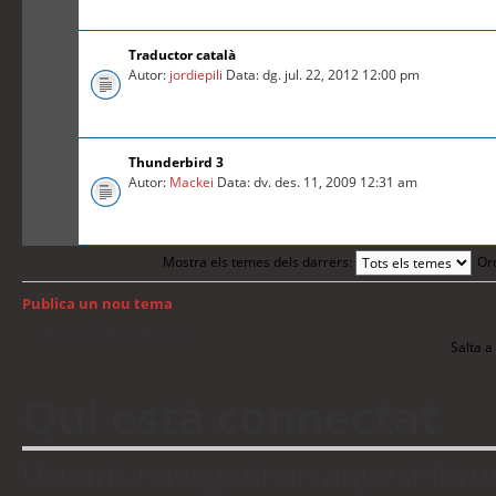
Traductor català
Autor:
jordiepili
Data: dg. jul. 22, 2012 12:00 pm
Thunderbird 3
Autor:
Mackei
Data: dv. des. 11, 2009 12:31 am
Mostra els temes dels darrers:
Or
Publica un nou tema
Torna a: Índex del fòrum
Salta a 
Qui està connectat
Usuaris navegant en aquest fòrum: