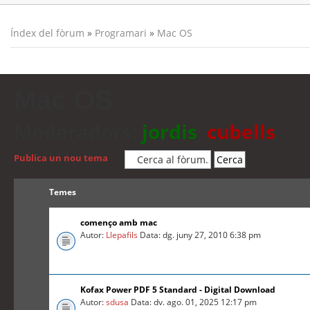
Índex del fòrum
»
Programari
»
Mac OS
Mac OS
Moderadors:
jordis
,
cubells
Publica un nou tema
Temes
començo amb mac
Autor:
Llepafils
Data: dg. juny 27, 2010 6:38 pm
Kofax Power PDF 5 Standard - Digital Download
Autor:
sdusa
Data: dv. ago. 01, 2025 12:17 pm