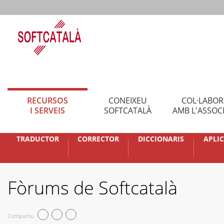
RECURSOS
CONEIXEU
COL·LABO
I SERVEIS
SOFTCATALÀ
AMB L'ASSOC
TRADUCTOR
CORRECTOR
DICCIONARIS
APLI
Fòrums de Softcatalà
Compartiu