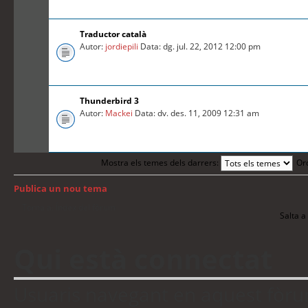
Traductor català
Autor:
jordiepili
Data: dg. jul. 22, 2012 12:00 pm
Thunderbird 3
Autor:
Mackei
Data: dv. des. 11, 2009 12:31 am
Mostra els temes dels darrers:
Or
Publica un nou tema
Torna a: Índex del fòrum
Salta a 
Qui està connectat
Usuaris navegant en aquest fòrum: