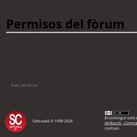
visitants
Permisos del fòrum
No podeu
publicar temes nous 
No podeu
respondre en temes d
No podeu
editar les vostres en
No podeu
eliminar les vostres 
Índex del fòrum
El contingut està d
Softcatalà © 1998-
2026
Atribució - Compar
contrari.