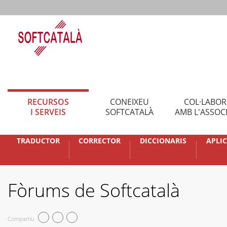
RECURSOS
CONEIXEU
COL·LABO
I SERVEIS
SOFTCATALÀ
AMB L'ASSOC
TRADUCTOR
CORRECTOR
DICCIONARIS
APLI
Fòrums de Softcatalà
Compartiu