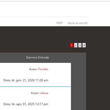
PMF
Inicia la sessió
186 temes •
Pàgina
1
de
4
•
1
2
3
4
Darrera Entrada
Autor:
Forsitis
Data: dc. gen. 21, 2026 11:28 am
Autor:
sdusa
Data: dv. ago. 01, 2025 12:17 pm