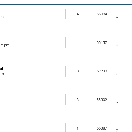
4
55084
 pm
4
55157
:05 pm
al
0
62730
 am
3
55302
m
1
55387