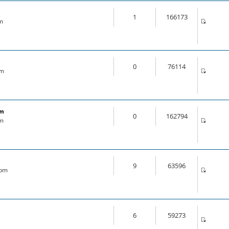
1
166173
am
0
76114
pm
om
0
162794
pm
9
63596
 pm
6
59273