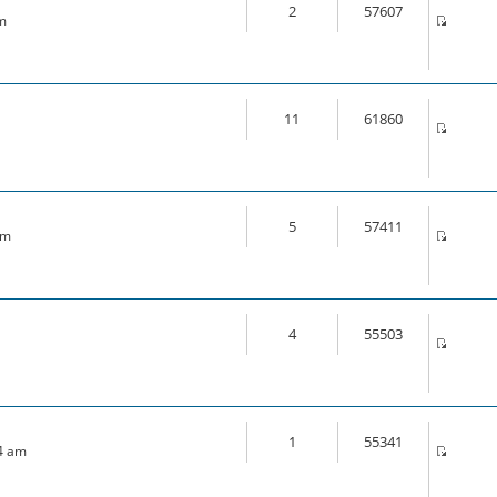
2
57607
am
11
61860
5
57411
am
4
55503
1
55341
14 am