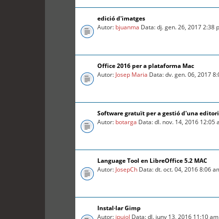
edició d'imatges
Autor:
bjuanma
Data: dj. gen. 26, 2017 2:38
Office 2016 per a plataforma Mac
Autor:
Josep Maria
Data: dv. gen. 06, 2017 8
Software gratuït per a gestió d'una editori
Autor:
botarga
Data: dl. nov. 14, 2016 12:05
Language Tool en LibreOffice 5.2 MAC
Autor:
JosepCh
Data: dt. oct. 04, 2016 8:06 a
Instal·lar Gimp
Autor:
jpujol
Data: dl. juny 13, 2016 11:10 am