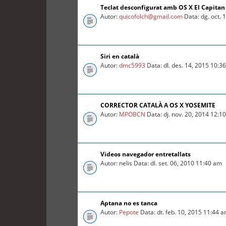
Teclat desconfigurat amb OS X El Capitan
Autor:
quicofolch@gmail.com
Data: dg. oct. 
Siri en català
Autor:
dmc5993
Data: dl. des. 14, 2015 10:3
CORRECTOR CATALÀ A OS X YOSEMITE
Autor:
MPOBCN
Data: dj. nov. 20, 2014 12:1
Videos navegador entretallats
Autor: nelis Data: dl. set. 06, 2010 11:40 am
Aptana no es tanca
Autor:
Pepote
Data: dt. feb. 10, 2015 11:44 