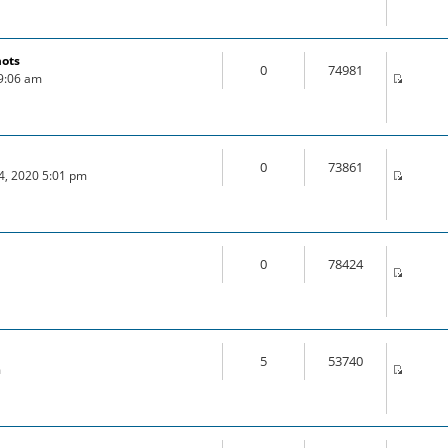
mots
0
74981
 9:06 am
0
73861
24, 2020 5:01 pm
0
78424
5
53740
m