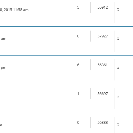
5
55912
18, 2015 11:58 am
0
57927
6 am
6
56361
0 pm
1
56697
0
56883
am