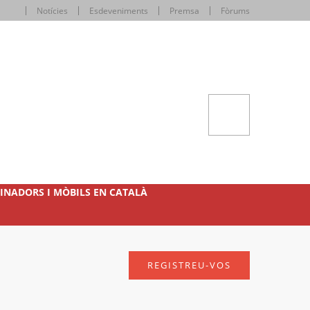
Notícies
Esdeveniments
Premsa
Fòrums
INADORS I MÒBILS EN CATALÀ
REGISTREU-VOS