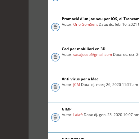
Promoció d'un joc nou per iOS, el Trenca
Autor:
OriolGomSent
Data: dc. feb. 10, 2021
Cad per mobiliari en 3D
Autor:
sacajosep@gmail.com
Data: ds. oct. 
Anti virus per a Mac
Autor:
JCM
Data: dj. març 26, 2020 11:57 am
GIMP
Autor:
Laiaft
Data: dj. gen. 23, 2020 10:07 a