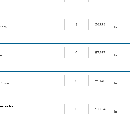
1
54334
49 pm
0
57867
am
0
59140
:11 pm
orrector...
0
57724