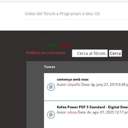
Índex del fòrum
»
Programari
»
Mac OS
Mac OS
Moderadors:
jordis
,
cubells
Publica un nou tema
Temes
començo amb mac
Autor:
Llepafils
Data: dg. juny 27, 2010 6:38
Kofax Power PDF 5 Standard - Digital Do
Autor:
sdusa
Data: dv. ago. 01, 2025 12:17 