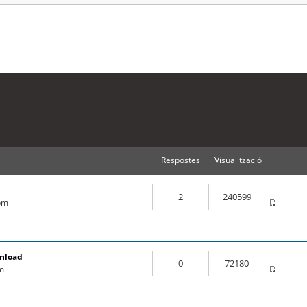
Respostes
Visualització
2
240599
 pm
wnload
0
72180
pm