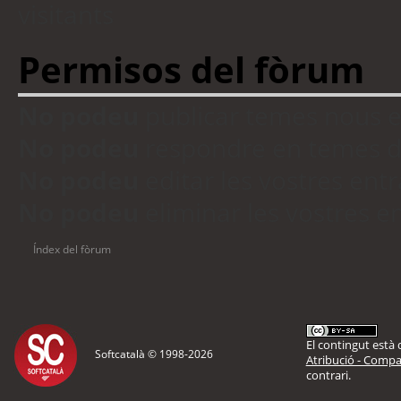
visitants
Permisos del fòrum
No podeu
publicar temes nous 
No podeu
respondre en temes d
No podeu
editar les vostres en
No podeu
eliminar les vostres 
Índex del fòrum
El contingut està d
Softcatalà © 1998-
2026
Atribució - Compar
contrari.