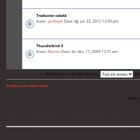
Traductor català
Autor:
jordiepili
Data: dg. jul. 22, 2012 12:00 pm
Thunderbird 3
Autor:
Mackei
Data: dv. des. 11, 2009 12:31 am
Mostra els temes dels darrers:
Or
Publica un nou tema
Torna a: Índex del fòrum
Salta a 
Qui està connectat
Usuaris navegant en aquest fòrum: