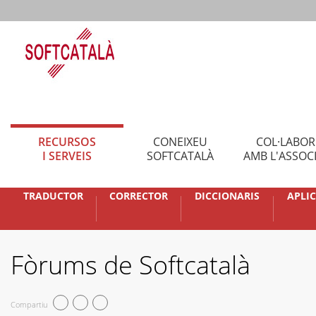
RECURSOS
CONEIXEU
COL·LABO
I SERVEIS
SOFTCATALÀ
AMB L'ASSOC
TRADUCTOR
CORRECTOR
DICCIONARIS
APLI
Fòrums de Softcatalà
Compartiu