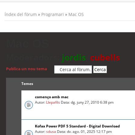
Índex del fòrum
»
Programari
»
Mac OS
Mac OS
Moderadors:
jordis
,
cubells
Publica un nou tema
Temes
començo amb mac
Autor:
Llepafils
Data: dg. juny 27, 2010 6:38 pm
Kofax Power PDF 5 Standard - Digital Download
Autor:
sdusa
Data: dv. ago. 01, 2025 12:17 pm