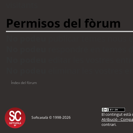
visitants
Permisos del fòrum
No podeu
publicar temes nous 
No podeu
respondre en temes d
No podeu
editar les vostres en
No podeu
eliminar les vostres 
Índex del fòrum
El contingut està d
Softcatalà © 1998-
2026
Atribució - Compar
contrari.