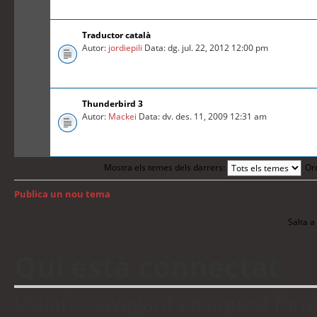
Traductor català
Autor:
jordiepili
Data: dg. jul. 22, 2012 12:00 pm
Thunderbird 3
Autor:
Mackei
Data: dv. des. 11, 2009 12:31 am
Mostra els temes dels darrers:
Or
Publica un nou tema
Torna a: Índex del fòrum
Salta a 
Qui està connectat
Usuaris navegant en aquest fòrum: