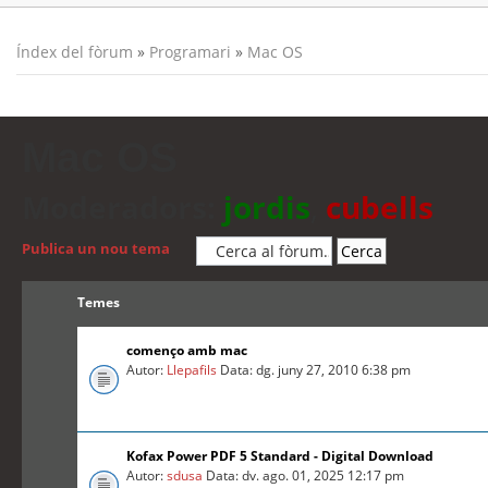
Índex del fòrum
»
Programari
»
Mac OS
Mac OS
Moderadors:
jordis
,
cubells
Publica un nou tema
Temes
començo amb mac
Autor:
Llepafils
Data: dg. juny 27, 2010 6:38 pm
Kofax Power PDF 5 Standard - Digital Download
Autor:
sdusa
Data: dv. ago. 01, 2025 12:17 pm