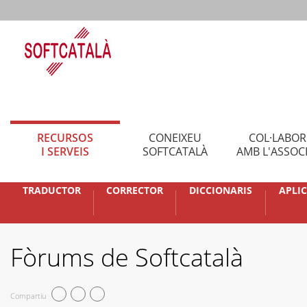
RECURSOS
CONEIXEU
COL·LABO
I SERVEIS
SOFTCATALÀ
AMB L'ASSOC
TRADUCTOR
CORRECTOR
DICCIONARIS
APLI
Fòrums de Softcatalà
Compartiu