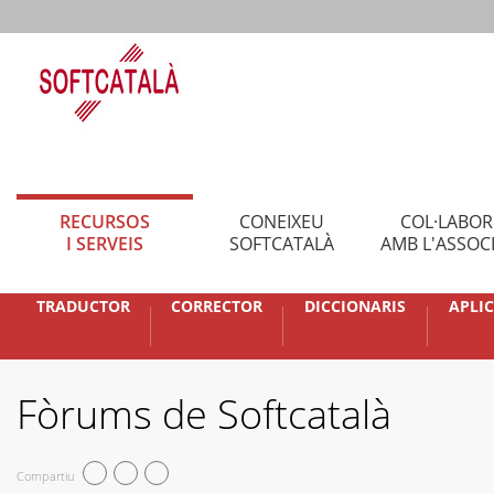
RECURSOS
CONEIXEU
COL·LABO
I SERVEIS
SOFTCATALÀ
AMB L'ASSOC
TRADUCTOR
CORRECTOR
DICCIONARIS
APLI
Fòrums de Softcatalà
Compartiu