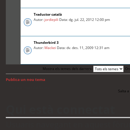
Traductor català
Autor:
jordiepili
Data: dg. jul. 22, 2012 12:00 pm
Thunderbird 3
Autor:
Mackei
Data: dv. des. 11, 2009 12:31 am
Mostra els temes dels darrers:
Or
Publica un nou tema
Torna a: Índex del fòrum
Salta a 
Qui està connectat
Usuaris navegant en aquest fòrum: