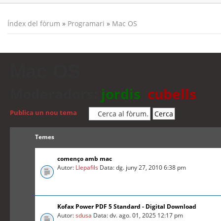
Índex del fòrum
»
Programari
»
Mac OS
Mac OS
Moderadors:
jordis
,
cubells
Publica un nou tema
Temes
començo amb mac
Autor:
Llepafils
Data: dg. juny 27, 2010 6:38 pm
Kofax Power PDF 5 Standard - Digital Download
Autor:
sdusa
Data: dv. ago. 01, 2025 12:17 pm