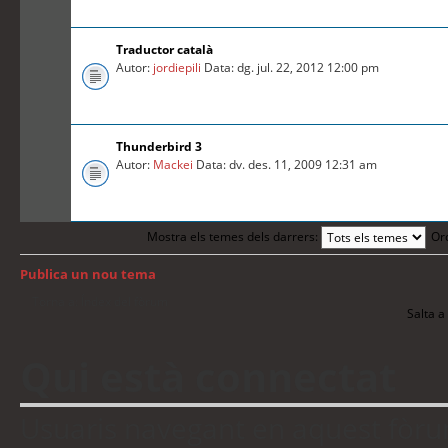
Traductor català
Autor:
jordiepili
Data: dg. jul. 22, 2012 12:00 pm
Thunderbird 3
Autor:
Mackei
Data: dv. des. 11, 2009 12:31 am
Mostra els temes dels darrers:
Or
Publica un nou tema
Torna a: Índex del fòrum
Salta a 
Qui està connectat
Usuaris navegant en aquest fòrum: