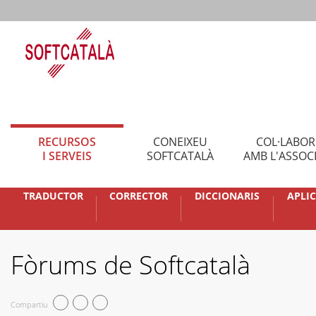
RECURSOS
CONEIXEU
COL·LABO
I SERVEIS
SOFTCATALÀ
AMB L'ASSOC
TRADUCTOR
CORRECTOR
DICCIONARIS
APLI
Fòrums de Softcatalà
Compartiu