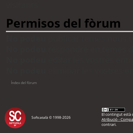
visitants
Permisos del fòrum
No podeu
publicar temes nous 
No podeu
respondre en temes d
No podeu
editar les vostres en
No podeu
eliminar les vostres 
Índex del fòrum
El contingut està d
Softcatalà © 1998-
2026
Atribució - Compar
contrari.