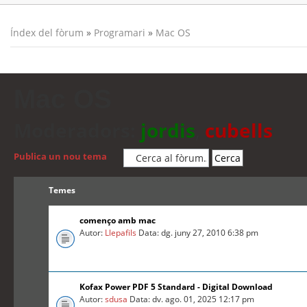
Índex del fòrum
»
Programari
»
Mac OS
Mac OS
Moderadors:
jordis
,
cubells
Publica un nou tema
Temes
començo amb mac
Autor:
Llepafils
Data: dg. juny 27, 2010 6:38 pm
Kofax Power PDF 5 Standard - Digital Download
Autor:
sdusa
Data: dv. ago. 01, 2025 12:17 pm