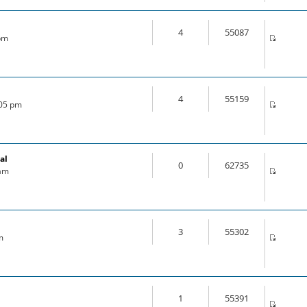
4
55087
 pm
4
55159
:05 pm
al
0
62735
 am
3
55302
m
1
55391