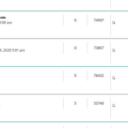
mots
0
74997
 9:06 am
0
73867
24, 2020 5:01 pm
0
78432
5
53740
m