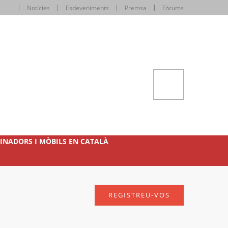
Notícies
Esdeveniments
Premsa
Fòrums
INADORS I MÒBILS EN CATALÀ
REGISTREU-VOS