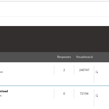
Respostes
Visualització
2
240747
 pm
wnload
0
72194
pm