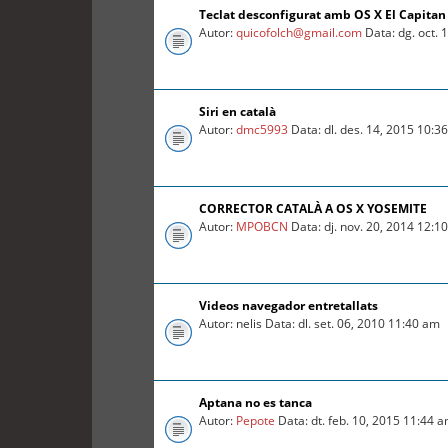
Teclat desconfigurat amb OS X El Capitan
Autor:
quicofolch@gmail.com
Data: dg. oct. 
Siri en català
Autor:
dmc5993
Data: dl. des. 14, 2015 10:3
CORRECTOR CATALÀ A OS X YOSEMITE
Autor:
MPOBCN
Data: dj. nov. 20, 2014 12:1
Videos navegador entretallats
Autor: nelis Data: dl. set. 06, 2010 11:40 am
Aptana no es tanca
Autor:
Pepote
Data: dt. feb. 10, 2015 11:44 