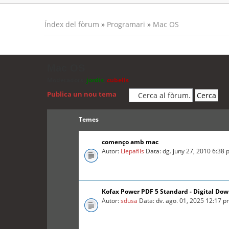
Índex del fòrum
»
Programari
»
Mac OS
Mac OS
Moderadors:
jordis
,
cubells
Publica un nou tema
Temes
començo amb mac
Autor:
Llepafils
Data: dg. juny 27, 2010 6:38
Kofax Power PDF 5 Standard - Digital Do
Autor:
sdusa
Data: dv. ago. 01, 2025 12:17 