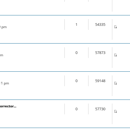
1
54335
49 pm
0
57873
am
0
59148
:11 pm
orrector...
0
57730