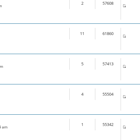
2
57608
am
11
61860
5
57413
am
4
55504
1
55342
14 am