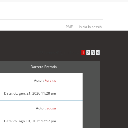
PMF
Inicia la sessió
186 temes •
Pàgina
1
de
4
•
1
2
3
4
Darrera Entrada
Autor:
Forsitis
Data: dc. gen. 21, 2026 11:28 am
Autor:
sdusa
Data: dv. ago. 01, 2025 12:17 pm