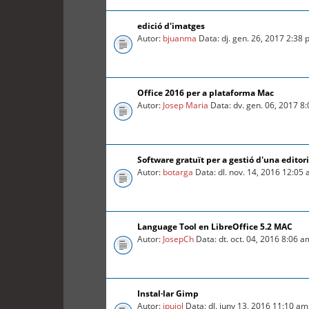
edició d'imatges
Autor:
bjuanma
Data: dj. gen. 26, 2017 2:38
Office 2016 per a plataforma Mac
Autor:
Josep Maria
Data: dv. gen. 06, 2017 8
Software gratuït per a gestió d'una editori
Autor:
botarga
Data: dl. nov. 14, 2016 12:05
Language Tool en LibreOffice 5.2 MAC
Autor:
JosepCh
Data: dt. oct. 04, 2016 8:06 a
Instal·lar Gimp
Autor:
jpujol
Data: dl. juny 13, 2016 11:10 am