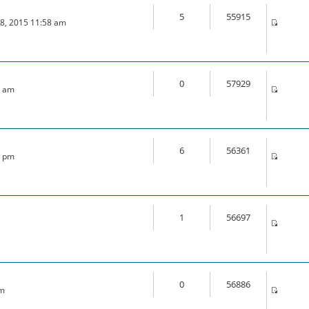
5
55915
18, 2015 11:58 am
0
57929
6 am
6
56361
0 pm
1
56697
0
56886
am