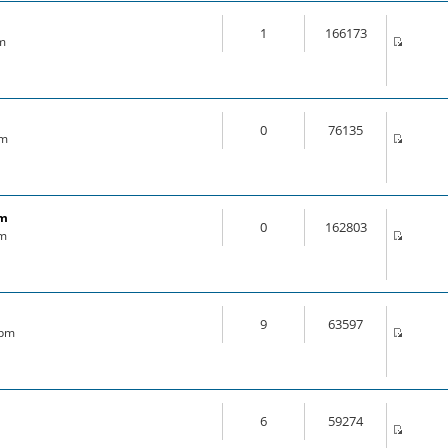
1
166173
am
0
76135
pm
om
0
162803
pm
9
63597
 pm
6
59274