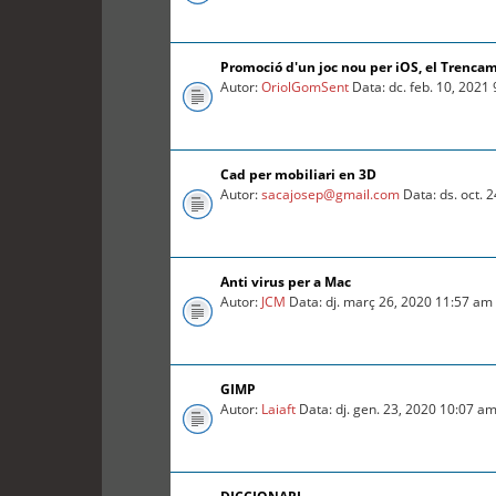
Promoció d'un joc nou per iOS, el Trenca
Autor:
OriolGomSent
Data: dc. feb. 10, 2021
Cad per mobiliari en 3D
Autor:
sacajosep@gmail.com
Data: ds. oct. 
Anti virus per a Mac
Autor:
JCM
Data: dj. març 26, 2020 11:57 am
GIMP
Autor:
Laiaft
Data: dj. gen. 23, 2020 10:07 a