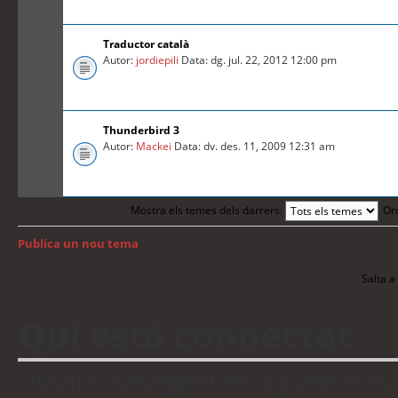
Traductor català
Autor:
jordiepili
Data: dg. jul. 22, 2012 12:00 pm
Thunderbird 3
Autor:
Mackei
Data: dv. des. 11, 2009 12:31 am
Mostra els temes dels darrers:
Or
Publica un nou tema
Torna a: Índex del fòrum
Salta a 
Qui està connectat
Usuaris navegant en aquest fòrum: