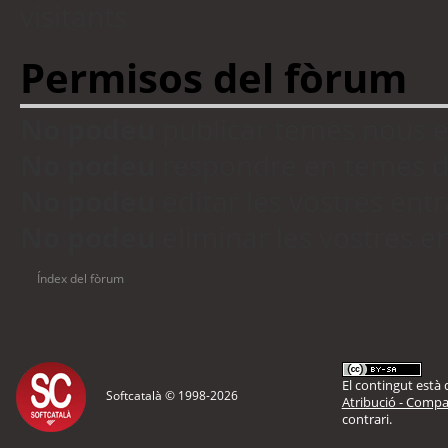
visitants
Permisos del fòrum
No podeu
publicar temes nous 
No podeu
respondre en temes d
No podeu
editar les vostres en
No podeu
eliminar les vostres 
Índex del fòrum
El contingut està d
Softcatalà © 1998-
2026
Atribució - Compar
contrari.