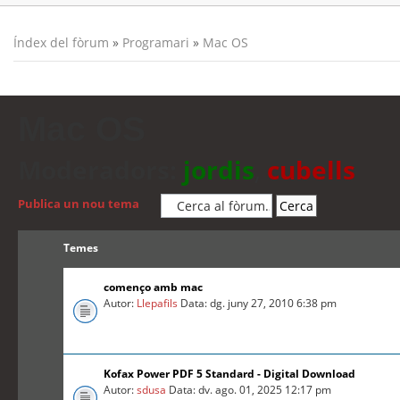
Índex del fòrum
»
Programari
»
Mac OS
Mac OS
Moderadors:
jordis
,
cubells
Publica un nou tema
Temes
començo amb mac
Autor:
Llepafils
Data: dg. juny 27, 2010 6:38 pm
Kofax Power PDF 5 Standard - Digital Download
Autor:
sdusa
Data: dv. ago. 01, 2025 12:17 pm