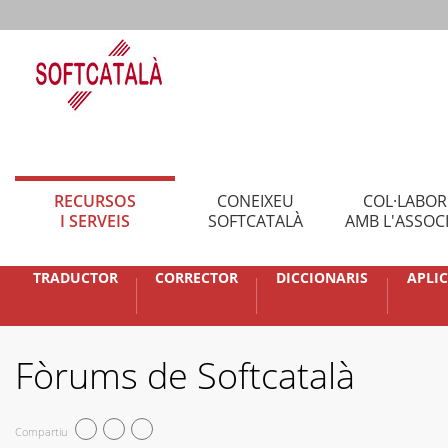
RECURSOS
CONEIXEU
COL·LABO
I SERVEIS
SOFTCATALÀ
AMB L'ASSOC
TRADUCTOR
CORRECTOR
DICCIONARIS
APLI
Fòrums de Softcatalà
Compartiu