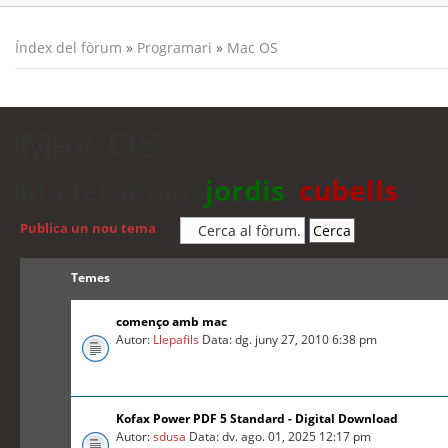
Índex del fòrum
»
Programari
»
Mac OS
Mac OS
Moderadors:
jordis
,
cubells
Publica un nou tema
Temes
començo amb mac
Autor:
Llepafils
Data: dg. juny 27, 2010 6:38 pm
Kofax Power PDF 5 Standard - Digital Download
Autor:
sdusa
Data: dv. ago. 01, 2025 12:17 pm