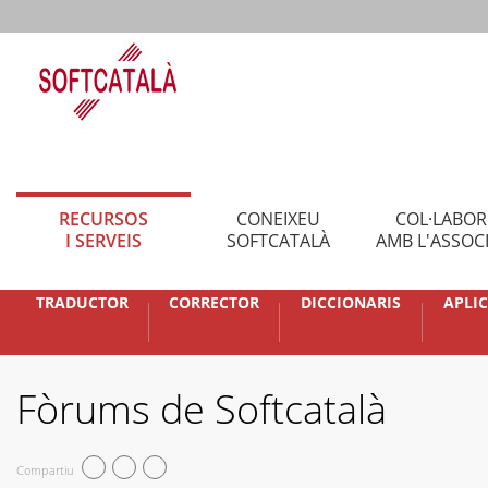
RECURSOS
CONEIXEU
COL·LABO
I SERVEIS
SOFTCATALÀ
AMB L'ASSOC
TRADUCTOR
CORRECTOR
DICCIONARIS
APLI
Fòrums de Softcatalà
Compartiu