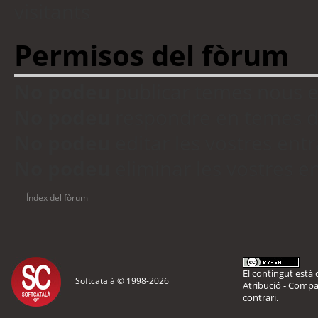
visitants
Permisos del fòrum
No podeu
publicar temes nous 
No podeu
respondre en temes d
No podeu
editar les vostres en
No podeu
eliminar les vostres 
Índex del fòrum
El contingut està d
Softcatalà © 1998-
2026
Atribució - Compar
contrari.