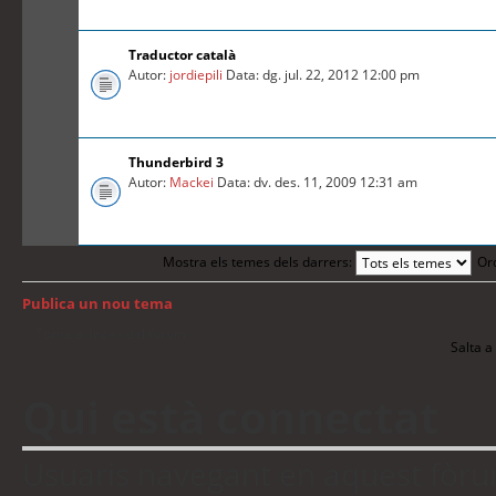
Traductor català
Autor:
jordiepili
Data: dg. jul. 22, 2012 12:00 pm
Thunderbird 3
Autor:
Mackei
Data: dv. des. 11, 2009 12:31 am
Mostra els temes dels darrers:
Or
Publica un nou tema
Torna a: Índex del fòrum
Salta a 
Qui està connectat
Usuaris navegant en aquest fòrum: