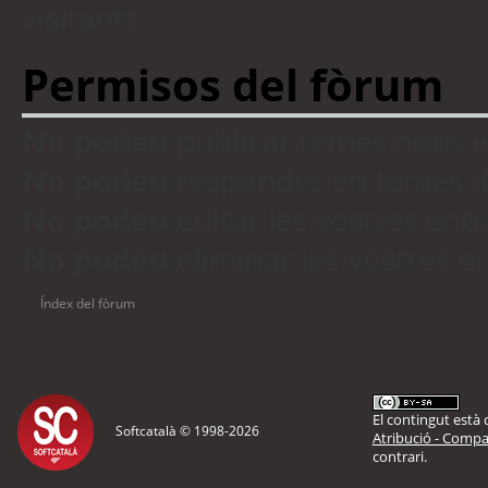
visitants
Permisos del fòrum
No podeu
publicar temes nous 
No podeu
respondre en temes d
No podeu
editar les vostres en
No podeu
eliminar les vostres 
Índex del fòrum
El contingut està d
Softcatalà © 1998-
2026
Atribució - Compar
contrari.