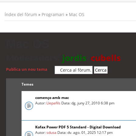
Índex del fòrum
»
Programari
»
Mac OS
Mac OS
Moderadors:
jordis
,
cubells
Publica un nou tema
Temes
començo amb mac
Autor:
Llepafils
Data: dg. juny 27, 2010 6:38 pm
Kofax Power PDF 5 Standard - Digital Download
Autor:
sdusa
Data: dv. ago. 01, 2025 12:17 pm