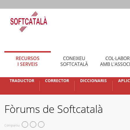
RECURSOS
CONEIXEU
COL·LABO
I SERVEIS
SOFTCATALÀ
AMB L'ASSOC
TRADUCTOR
CORRECTOR
DICCIONARIS
APLI
Fòrums de Softcatalà
Compartiu