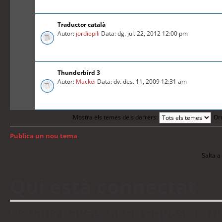
Traductor català
Autor:
jordiepili
Data: dg. jul. 22, 2012 12:00 pm
Thunderbird 3
Autor:
Mackei
Data: dv. des. 11, 2009 12:31 am
Mostra els temes dels darrers:
Or
Publica un nou tema
Torna a: Índex del fòrum
Salta a 
Qui està connectat
Usuaris navegant en aquest fòrum: