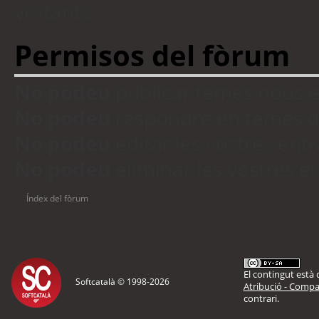
visitants
Permisos del fòrum
No podeu
publicar temes nous 
No podeu
respondre en temes d
No podeu
editar les vostres en
No podeu
eliminar les vostres 
Índex del fòrum
El contingut està d
Softcatalà © 1998-
2026
Atribució - Compar
contrari.