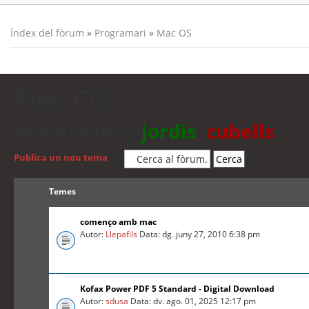
Índex del fòrum
»
Programari
»
Mac OS
Mac OS
Moderadors:
jordis
,
cubells
Publica un nou tema
Temes
començo amb mac
Autor:
Llepafils
Data: dg. juny 27, 2010 6:38 pm
Kofax Power PDF 5 Standard - Digital Download
Autor:
sdusa
Data: dv. ago. 01, 2025 12:17 pm