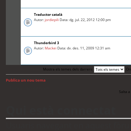
Traductor català
Autor:
jordiepili
Data: dg. jul. 22, 2012 12:00 pm
Thunderbird 3
Autor:
Mackei
Data: dv. des. 11, 2009 12:31 am
Mostra els temes dels darrers:
Or
Publica un nou tema
Torna a: Índex del fòrum
Salta a 
Qui està connectat
Usuaris navegant en aquest fòrum: