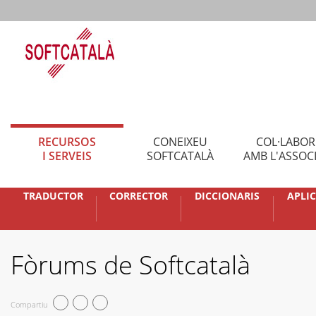
RECURSOS
CONEIXEU
COL·LABO
I SERVEIS
SOFTCATALÀ
AMB L'ASSOC
TRADUCTOR
CORRECTOR
DICCIONARIS
APLI
Fòrums de Softcatalà
Compartiu