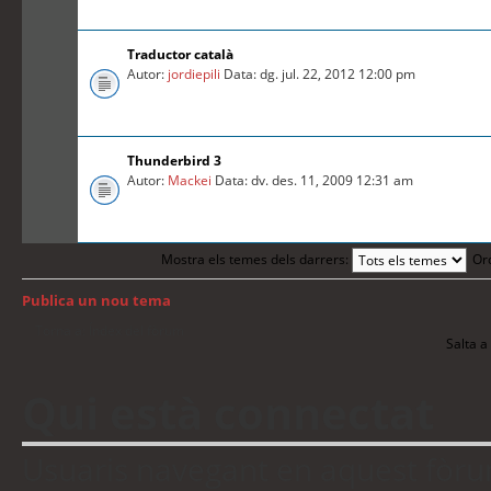
Traductor català
Autor:
jordiepili
Data: dg. jul. 22, 2012 12:00 pm
Thunderbird 3
Autor:
Mackei
Data: dv. des. 11, 2009 12:31 am
Mostra els temes dels darrers:
Or
Publica un nou tema
Torna a: Índex del fòrum
Salta a 
Qui està connectat
Usuaris navegant en aquest fòrum: