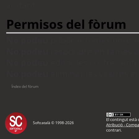
visitants
Permisos del fòrum
No podeu
publicar temes nous 
No podeu
respondre en temes d
No podeu
editar les vostres en
No podeu
eliminar les vostres 
Índex del fòrum
El contingut està d
Softcatalà © 1998-
2026
Atribució - Compar
contrari.