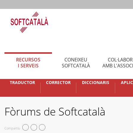
RECURSOS
CONEIXEU
COL·LABO
I SERVEIS
SOFTCATALÀ
AMB L'ASSOC
TRADUCTOR
CORRECTOR
DICCIONARIS
APLI
Fòrums de Softcatalà
Compartiu