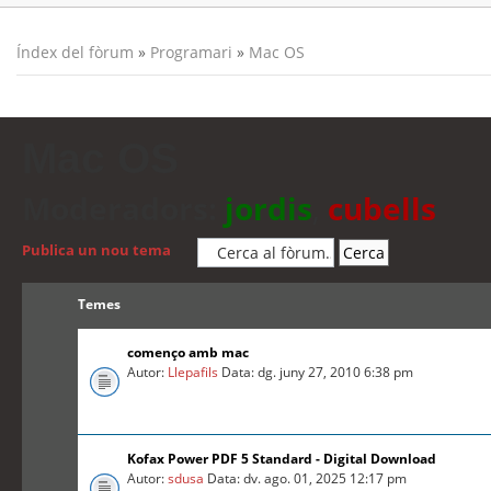
Índex del fòrum
»
Programari
»
Mac OS
Mac OS
Moderadors:
jordis
,
cubells
Publica un nou tema
Temes
començo amb mac
Autor:
Llepafils
Data: dg. juny 27, 2010 6:38 pm
Kofax Power PDF 5 Standard - Digital Download
Autor:
sdusa
Data: dv. ago. 01, 2025 12:17 pm