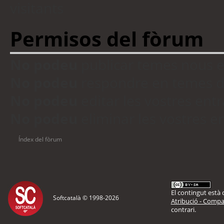
visitants
Permisos del fòrum
No podeu
publicar temes nous 
No podeu
respondre en temes d
No podeu
editar les vostres en
No podeu
eliminar les vostres 
Índex del fòrum
El contingut està d
Softcatalà © 1998-
2026
Atribució - Compar
contrari.