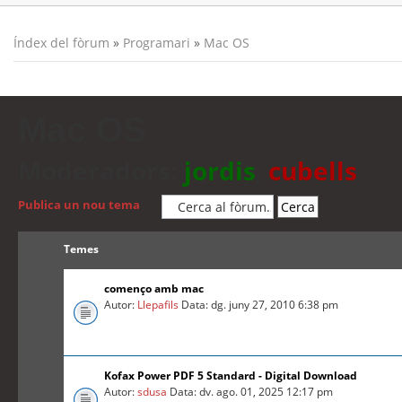
Índex del fòrum
»
Programari
»
Mac OS
Mac OS
Moderadors:
jordis
,
cubells
Publica un nou tema
Temes
començo amb mac
Autor:
Llepafils
Data: dg. juny 27, 2010 6:38 pm
Kofax Power PDF 5 Standard - Digital Download
Autor:
sdusa
Data: dv. ago. 01, 2025 12:17 pm