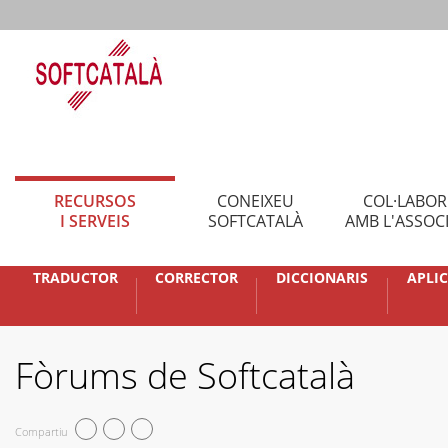
RECURSOS
CONEIXEU
COL·LABO
I SERVEIS
SOFTCATALÀ
AMB L'ASSOC
TRADUCTOR
CORRECTOR
DICCIONARIS
APLI
Fòrums de Softcatalà
Compartiu