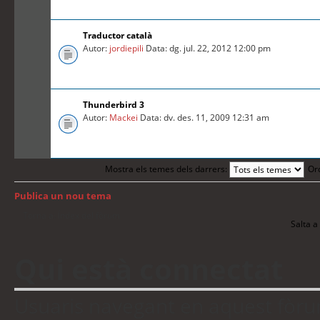
Traductor català
Autor:
jordiepili
Data: dg. jul. 22, 2012 12:00 pm
Thunderbird 3
Autor:
Mackei
Data: dv. des. 11, 2009 12:31 am
Mostra els temes dels darrers:
Or
Publica un nou tema
Torna a: Índex del fòrum
Salta a 
Qui està connectat
Usuaris navegant en aquest fòrum: