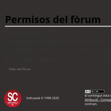
visitants
Permisos del fòrum
No podeu
publicar temes nous 
No podeu
respondre en temes d
No podeu
editar les vostres en
No podeu
eliminar les vostres 
Índex del fòrum
El contingut està d
Softcatalà © 1998-
2026
Atribució - Compar
contrari.