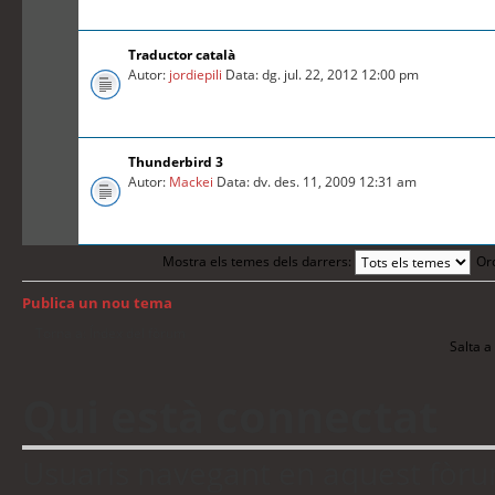
Traductor català
Autor:
jordiepili
Data: dg. jul. 22, 2012 12:00 pm
Thunderbird 3
Autor:
Mackei
Data: dv. des. 11, 2009 12:31 am
Mostra els temes dels darrers:
Or
Publica un nou tema
Torna a: Índex del fòrum
Salta a 
Qui està connectat
Usuaris navegant en aquest fòrum: