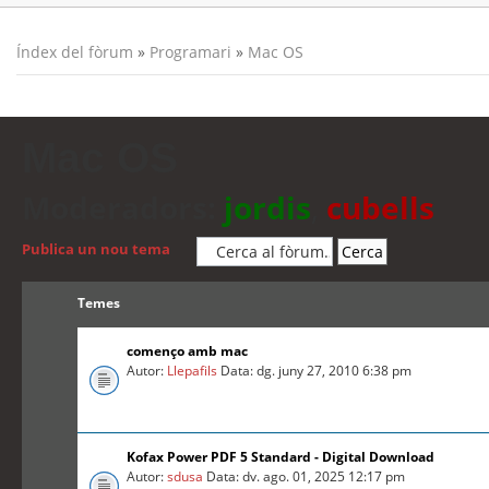
Índex del fòrum
»
Programari
»
Mac OS
Mac OS
Moderadors:
jordis
,
cubells
Publica un nou tema
Temes
començo amb mac
Autor:
Llepafils
Data: dg. juny 27, 2010 6:38 pm
Kofax Power PDF 5 Standard - Digital Download
Autor:
sdusa
Data: dv. ago. 01, 2025 12:17 pm