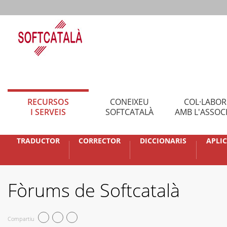
RECURSOS
CONEIXEU
COL·LABO
I SERVEIS
SOFTCATALÀ
AMB L'ASSOC
TRADUCTOR
CORRECTOR
DICCIONARIS
APLI
Fòrums de Softcatalà
Compartiu