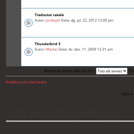
Traductor català
Autor:
jordiepili
Data: dg. jul. 22, 2012 12:00 pm
Thunderbird 3
Autor:
Mackei
Data: dv. des. 11, 2009 12:31 am
Mostra els temes dels darrers:
Or
Publica un nou tema
Torna a: Índex del fòrum
Salta a 
Qui està connectat
Usuaris navegant en aquest fòrum: