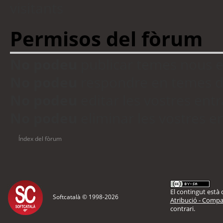
visitants
Permisos del fòrum
No podeu
publicar temes nous 
No podeu
respondre en temes d
No podeu
editar les vostres en
No podeu
eliminar les vostres 
Índex del fòrum
El contingut està d
Softcatalà © 1998-
2026
Atribució - Compar
contrari.