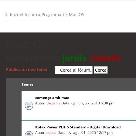
Índex del fòrum
»
Programari
»
Mac OS
Mac OS
Moderadors:
jordis
,
cubells
Publica un nou tema
Temes
començo amb mac
Autor:
Llepafils
Data: dg. juny 27, 2010 6:38 pm
Kofax Power PDF 5 Standard - Digital Download
Autor:
sdusa
Data: dv. ago. 01, 2025 12:17 pm