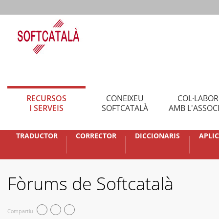
RECURSOS
CONEIXEU
COL·LABO
I SERVEIS
SOFTCATALÀ
AMB L'ASSOC
TRADUCTOR
CORRECTOR
DICCIONARIS
APLI
Fòrums de Softcatalà
Compartiu