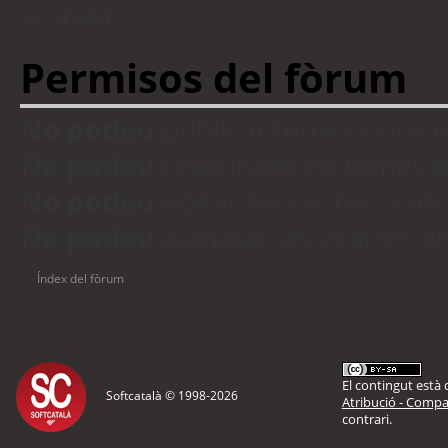
visitants
Permisos del fòrum
No podeu
publicar temes nous 
No podeu
respondre en temes d
No podeu
editar les vostres en
No podeu
eliminar les vostres 
Índex del fòrum
El contingut està d
Softcatalà © 1998-
2026
Atribució - Compar
contrari.