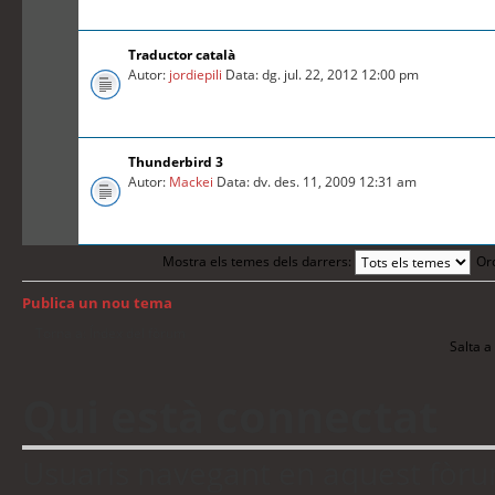
Traductor català
Autor:
jordiepili
Data: dg. jul. 22, 2012 12:00 pm
Thunderbird 3
Autor:
Mackei
Data: dv. des. 11, 2009 12:31 am
Mostra els temes dels darrers:
Or
Publica un nou tema
Torna a: Índex del fòrum
Salta a 
Qui està connectat
Usuaris navegant en aquest fòrum: