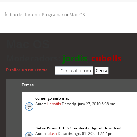
Índex del fòrum
»
Programari
»
Mac OS
Mac OS
Moderadors:
jordis
,
cubells
Publica un nou tema
Temes
començo amb mac
Autor:
Llepafils
Data: dg. juny 27, 2010 6:38 pm
Kofax Power PDF 5 Standard - Digital Download
Autor:
sdusa
Data: dv. ago. 01, 2025 12:17 pm