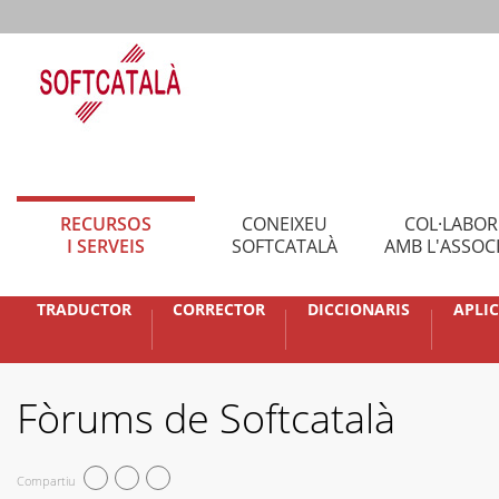
RECURSOS
CONEIXEU
COL·LABO
I SERVEIS
SOFTCATALÀ
AMB L'ASSOC
TRADUCTOR
CORRECTOR
DICCIONARIS
APLI
Fòrums de Softcatalà
Compartiu