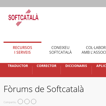
RECURSOS
CONEIXEU
COL·LABO
I SERVEIS
SOFTCATALÀ
AMB L'ASSOC
TRADUCTOR
CORRECTOR
DICCIONARIS
APLI
Fòrums de Softcatalà
Compartiu