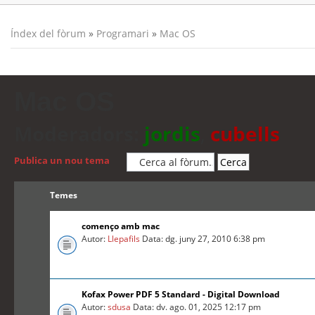
Índex del fòrum
»
Programari
»
Mac OS
Mac OS
Moderadors:
jordis
,
cubells
Publica un nou tema
Temes
començo amb mac
Autor:
Llepafils
Data: dg. juny 27, 2010 6:38 pm
Kofax Power PDF 5 Standard - Digital Download
Autor:
sdusa
Data: dv. ago. 01, 2025 12:17 pm