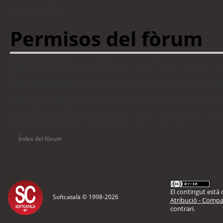
visitants
Permisos del fòrum
No podeu
publicar temes nous 
No podeu
respondre en temes d
No podeu
editar les vostres en
No podeu
eliminar les vostres 
Índex del fòrum
El contingut està d
Softcatalà © 1998-
2026
Atribució - Compar
contrari.