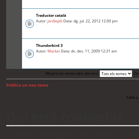
Traductor català
Autor:
jordiepili
Data: dg. jul. 22, 2012 12:00 pm
Thunderbird 3
Autor:
Mackei
Data: dv. des. 11, 2009 12:31 am
Mostra els temes dels darrers:
Or
Publica un nou tema
Torna a: Índex del fòrum
Salta a 
Qui està connectat
Usuaris navegant en aquest fòrum: