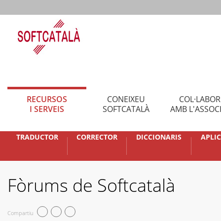
RECURSOS
CONEIXEU
COL·LABO
I SERVEIS
SOFTCATALÀ
AMB L'ASSOC
TRADUCTOR
CORRECTOR
DICCIONARIS
APLI
Fòrums de Softcatalà
Compartiu