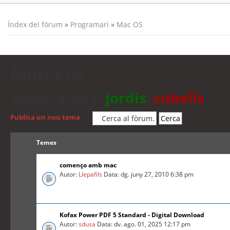
Índex del fòrum
»
Programari
»
Mac OS
Mac OS
Moderadors:
jordis
,
cubells
Publica un nou tema
Temes
començo amb mac
Autor:
Llepafils
Data: dg. juny 27, 2010 6:38 pm
Kofax Power PDF 5 Standard - Digital Download
Autor:
sdusa
Data: dv. ago. 01, 2025 12:17 pm