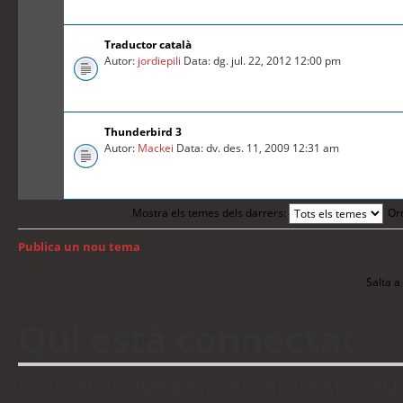
Traductor català
Autor:
jordiepili
Data: dg. jul. 22, 2012 12:00 pm
Thunderbird 3
Autor:
Mackei
Data: dv. des. 11, 2009 12:31 am
Mostra els temes dels darrers:
Or
Publica un nou tema
Torna a: Índex del fòrum
Salta a 
Qui està connectat
Usuaris navegant en aquest fòrum: