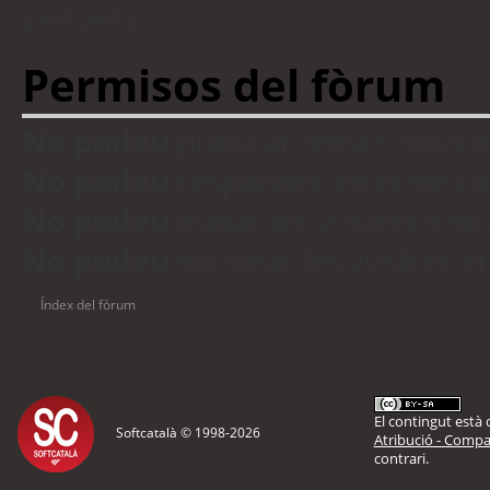
visitants
Permisos del fòrum
No podeu
publicar temes nous 
No podeu
respondre en temes d
No podeu
editar les vostres en
No podeu
eliminar les vostres 
Índex del fòrum
El contingut està d
Softcatalà © 1998-
2026
Atribució - Compar
contrari.