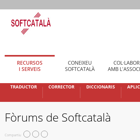
RECURSOS
CONEIXEU
COL·LABO
I SERVEIS
SOFTCATALÀ
AMB L'ASSOC
TRADUCTOR
CORRECTOR
DICCIONARIS
APLI
Fòrums de Softcatalà
Compartiu