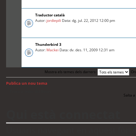
Traductor català
Autor:
jordiepili
Data: dg. jul. 22, 2012 12:00 pm
Thunderbird 3
Autor:
Mackei
Data: dv. des. 11, 2009 12:31 am
Mostra els temes dels darrers:
Or
Publica un nou tema
Torna a: Índex del fòrum
Salta a 
Qui està connectat
Usuaris navegant en aquest fòrum: