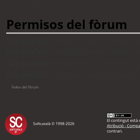
visitants
Permisos del fòrum
No podeu
publicar temes nous 
No podeu
respondre en temes d
No podeu
editar les vostres en
No podeu
eliminar les vostres 
Índex del fòrum
El contingut està d
Softcatalà © 1998-
2026
Atribució - Compar
contrari.