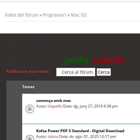
Índex del fòrum
»
Programari
»
Mac OS
Mac OS
Moderadors:
jordis
,
cubells
Publica un nou tema
Temes
començo amb mac
Autor:
Llepafils
Data: dg. juny 27, 2010 6:38 pm
Kofax Power PDF 5 Standard - Digital Download
Autor:
sdusa
Data: dv. ago. 01, 2025 12:17 pm