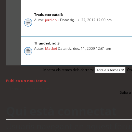
Traductor català
Autor:
jordiepili
Data: dg. jul. 22, 2012 12:00 pm
Thunderbird 3
Autor:
Mackei
Data: dv. des. 11, 2009 12:31 am
Mostra els temes dels darrers:
Or
Publica un nou tema
Torna a: Índex del fòrum
Salta a 
Qui està connectat
Usuaris navegant en aquest fòrum: