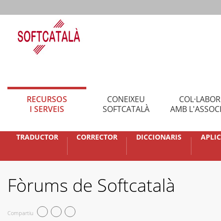
RECURSOS
CONEIXEU
COL·LABO
I SERVEIS
SOFTCATALÀ
AMB L'ASSOC
TRADUCTOR
CORRECTOR
DICCIONARIS
APLI
Fòrums de Softcatalà
Compartiu