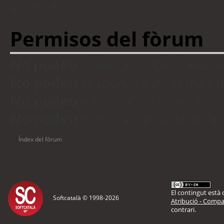
visitants
Permisos del fòrum
No podeu
publicar temes nous 
No podeu
respondre en temes d
No podeu
editar les vostres en
No podeu
eliminar les vostres 
Índex del fòrum
El contingut està d
Softcatalà © 1998-
2026
Atribució - Compar
contrari.