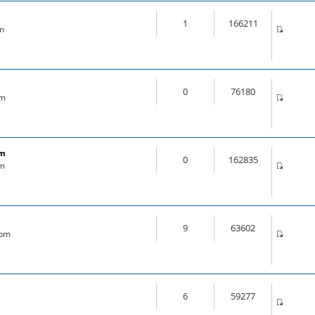
1
166211
am
0
76180
pm
om
0
162835
pm
9
63602
 pm
6
59277