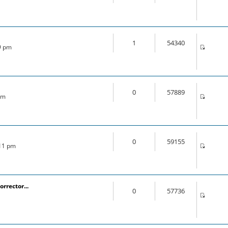
1
54340
49 pm
0
57889
am
0
59155
:11 pm
orrector...
0
57736