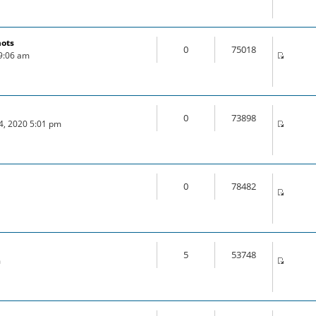
mots
0
75018
 9:06 am
0
73898
24, 2020 5:01 pm
0
78482
5
53748
m