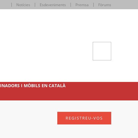
Notícies
Esdeveniments
Premsa
Fòrums
INADORS I MÒBILS EN CATALÀ
REGISTREU-VOS