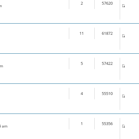
2
57620
am
11
61872
5
57422
am
4
55510
1
55356
14 am