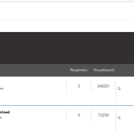
Respostes
Visualització
2
242021
 pm
wnload
0
72250
pm