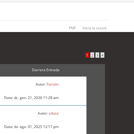
PMF
Inicia la sessió
186 temes •
Pàgina
1
de
4
•
1
2
3
4
Darrera Entrada
Autor:
Forsitis
Data: dc. gen. 21, 2026 11:28 am
Autor:
sdusa
Data: dv. ago. 01, 2025 12:17 pm