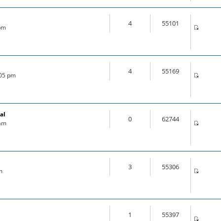
4
55101
 pm
4
55169
:05 pm
al
0
62744
 am
3
55306
m
1
55397