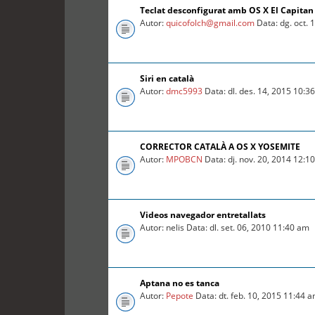
Teclat desconfigurat amb OS X El Capitan
Autor:
quicofolch@gmail.com
Data: dg. oct. 
Siri en català
Autor:
dmc5993
Data: dl. des. 14, 2015 10:3
CORRECTOR CATALÀ A OS X YOSEMITE
Autor:
MPOBCN
Data: dj. nov. 20, 2014 12:1
Videos navegador entretallats
Autor: nelis Data: dl. set. 06, 2010 11:40 am
Aptana no es tanca
Autor:
Pepote
Data: dt. feb. 10, 2015 11:44 