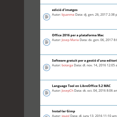
edició d'imatges
Autor:
bjuanma
Data: dj. gen. 26, 2017 2:38
Office 2016 per a plataforma Mac
Autor:
Josep Maria
Data: dv. gen. 06, 2017 8
Software gratuït per a gestió d'una editori
Autor:
botarga
Data: dl. nov. 14, 2016 12:05
Language Tool en LibreOffice 5.2 MAC
Autor:
JosepCh
Data: dt. oct. 04, 2016 8:06 a
Instal·lar Gimp
Autor:
jpujol
Data: dl. juny 13, 2016 11:10 am