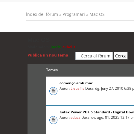
Índex del fòrum
»
Programari
»
Mac OS
Mac OS
Moderadors:
jordis
,
cubells
Publica un nou tema
Temes
començo amb mac
Autor:
Llepafils
Data: dg. juny 27, 2010 6:38
Kofax Power PDF 5 Standard - Digital Do
Autor:
sdusa
Data: dv. ago. 01, 2025 12:17 