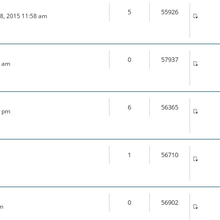
5
55926
18, 2015 11:58 am
0
57937
6 am
6
56365
0 pm
1
56710
0
56902
am