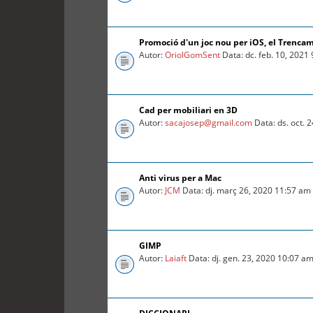
Promoció d'un joc nou per iOS, el Trenca
Autor:
OriolGomSent
Data: dc. feb. 10, 2021
Cad per mobiliari en 3D
Autor:
sacajosep@gmail.com
Data: ds. oct. 
Anti virus per a Mac
Autor:
JCM
Data: dj. març 26, 2020 11:57 am
GIMP
Autor:
Laiaft
Data: dj. gen. 23, 2020 10:07 a