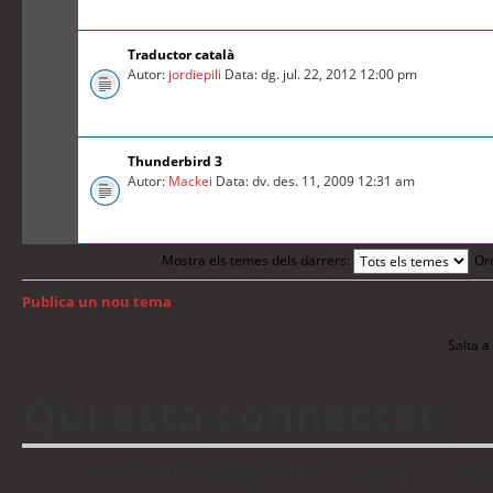
Traductor català
Autor:
jordiepili
Data: dg. jul. 22, 2012 12:00 pm
Thunderbird 3
Autor:
Mackei
Data: dv. des. 11, 2009 12:31 am
Mostra els temes dels darrers:
Or
Publica un nou tema
Torna a: Índex del fòrum
Salta a 
Qui està connectat
Usuaris navegant en aquest fòrum: