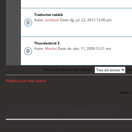
Traductor català
Autor:
jordiepili
Data: dg. jul. 22, 2012 12:00 pm
Thunderbird 3
Autor:
Mackei
Data: dv. des. 11, 2009 12:31 am
Mostra els temes dels darrers:
Or
Publica un nou tema
Torna a: Índex del fòrum
Salta a 
Qui està connectat
Usuaris navegant en aquest fòrum: