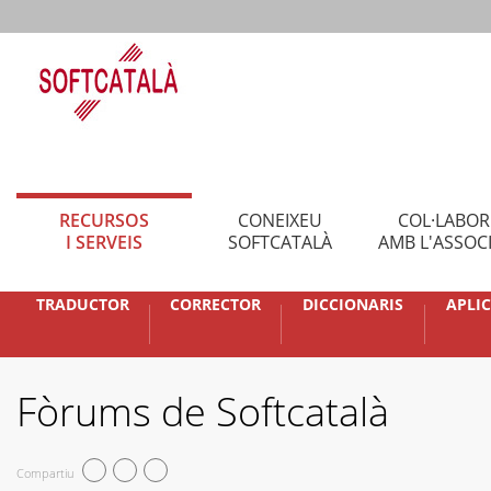
RECURSOS
CONEIXEU
COL·LABO
I SERVEIS
SOFTCATALÀ
AMB L'ASSOC
TRADUCTOR
CORRECTOR
DICCIONARIS
APLI
Fòrums de Softcatalà
Compartiu