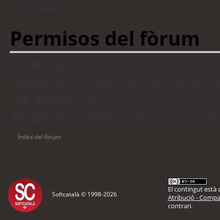
visitants
Permisos del fòrum
No podeu
publicar temes nous 
No podeu
respondre en temes d
No podeu
editar les vostres en
No podeu
eliminar les vostres 
Índex del fòrum
El contingut està d
Softcatalà © 1998-
2026
Atribució - Compar
contrari.