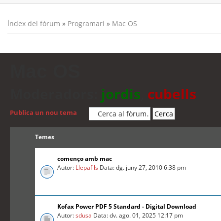
Índex del fòrum
»
Programari
»
Mac OS
Mac OS
Moderadors:
jordis
,
cubells
Publica un nou tema
Temes
començo amb mac
Autor:
Llepafils
Data: dg. juny 27, 2010 6:38 pm
Kofax Power PDF 5 Standard - Digital Download
Autor:
sdusa
Data: dv. ago. 01, 2025 12:17 pm