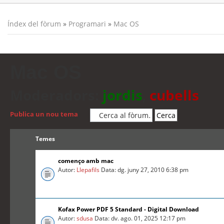
Índex del fòrum
»
Programari
»
Mac OS
Mac OS
Moderadors:
jordis
,
cubells
Publica un nou tema
Temes
començo amb mac
Autor:
Llepafils
Data: dg. juny 27, 2010 6:38 pm
Kofax Power PDF 5 Standard - Digital Download
Autor:
sdusa
Data: dv. ago. 01, 2025 12:17 pm