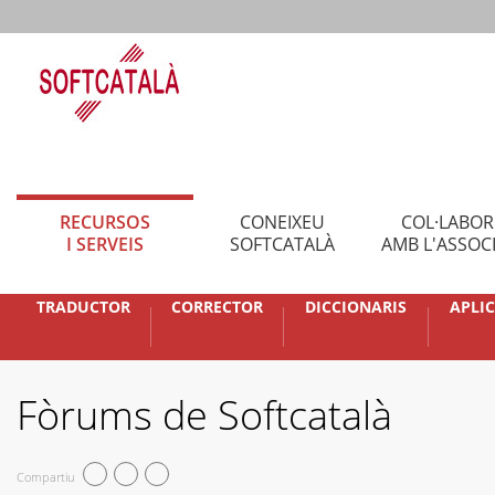
RECURSOS
CONEIXEU
COL·LABO
I SERVEIS
SOFTCATALÀ
AMB L'ASSOC
TRADUCTOR
CORRECTOR
DICCIONARIS
APLI
Fòrums de Softcatalà
Compartiu