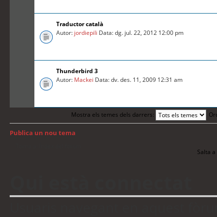
Traductor català
Autor:
jordiepili
Data: dg. jul. 22, 2012 12:00 pm
Thunderbird 3
Autor:
Mackei
Data: dv. des. 11, 2009 12:31 am
Mostra els temes dels darrers:
Or
Publica un nou tema
Torna a: Índex del fòrum
Salta a 
Qui està connectat
Usuaris navegant en aquest fòrum: