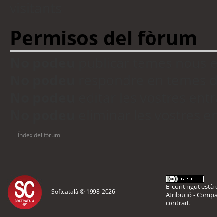
visitants
Permisos del fòrum
No podeu
publicar temes nous 
No podeu
respondre en temes d
No podeu
editar les vostres en
No podeu
eliminar les vostres 
Índex del fòrum
El contingut està d
Softcatalà © 1998-
2026
Atribució - Compar
contrari.