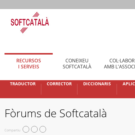
RECURSOS
CONEIXEU
COL·LABO
I SERVEIS
SOFTCATALÀ
AMB L'ASSOC
TRADUCTOR
CORRECTOR
DICCIONARIS
APLI
Fòrums de Softcatalà
Compartiu