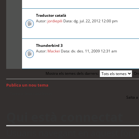
Traductor català
Autor:
jordiepili
Data: dg. jul. 22, 2012 12:00 pm
Thunderbird 3
Autor:
Mackei
Data: dv. des. 11, 2009 12:31 am
Mostra els temes dels darrers:
Or
Publica un nou tema
Torna a: Índex del fòrum
Salta a 
Qui està connectat
Usuaris navegant en aquest fòrum: