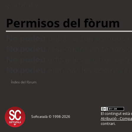
visitants
Permisos del fòrum
No podeu
publicar temes nous 
No podeu
respondre en temes d
No podeu
editar les vostres en
No podeu
eliminar les vostres 
Índex del fòrum
El contingut està d
Softcatalà © 1998-
2026
Atribució - Compar
contrari.