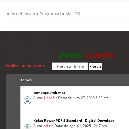
Índex del fòrum
»
Programari
»
Mac OS
Mac OS
Moderadors:
jordis
,
cubells
Publica un nou tema
Temes
començo amb mac
Autor:
Llepafils
Data: dg. juny 27, 2010 6:38 pm
Kofax Power PDF 5 Standard - Digital Download
Autor:
sdusa
Data: dv. ago. 01, 2025 12:17 pm