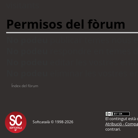
visitants
Permisos del fòrum
No podeu
publicar temes nous 
No podeu
respondre en temes d
No podeu
editar les vostres en
No podeu
eliminar les vostres 
Índex del fòrum
El contingut està d
Softcatalà © 1998-
2026
Atribució - Compar
contrari.