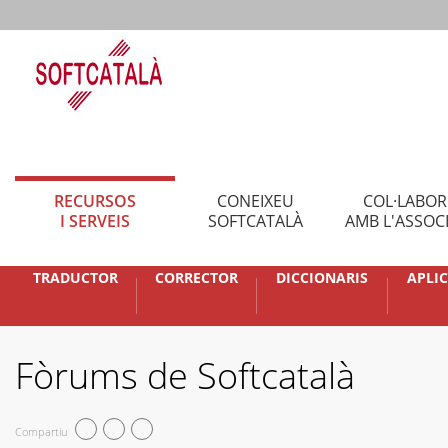
RECURSOS
CONEIXEU
COL·LABO
I SERVEIS
SOFTCATALÀ
AMB L'ASSOC
TRADUCTOR
CORRECTOR
DICCIONARIS
APLI
Fòrums de Softcatalà
Compartiu