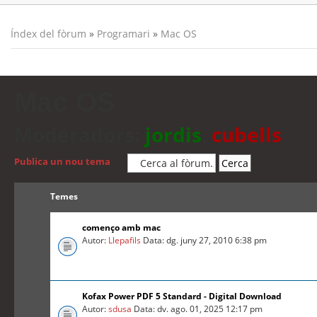
Índex del fòrum
»
Programari
»
Mac OS
Mac OS
Moderadors:
jordis
,
cubells
Publica un nou tema
Temes
començo amb mac
Autor:
Llepafils
Data: dg. juny 27, 2010 6:38 pm
Kofax Power PDF 5 Standard - Digital Download
Autor:
sdusa
Data: dv. ago. 01, 2025 12:17 pm