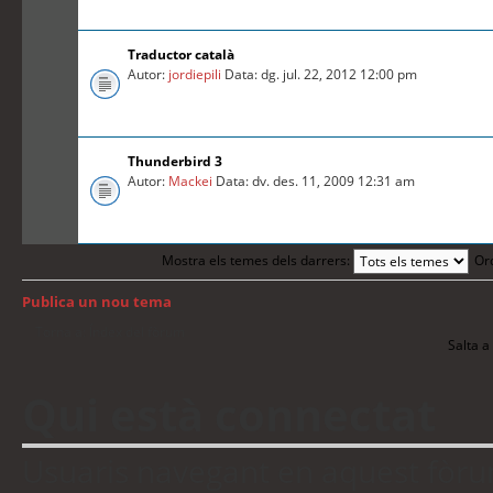
Traductor català
Autor:
jordiepili
Data: dg. jul. 22, 2012 12:00 pm
Thunderbird 3
Autor:
Mackei
Data: dv. des. 11, 2009 12:31 am
Mostra els temes dels darrers:
Or
Publica un nou tema
Torna a: Índex del fòrum
Salta a 
Qui està connectat
Usuaris navegant en aquest fòrum: