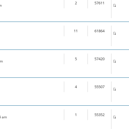
2
57611
am
11
61864
5
57420
am
4
55507
1
55352
14 am