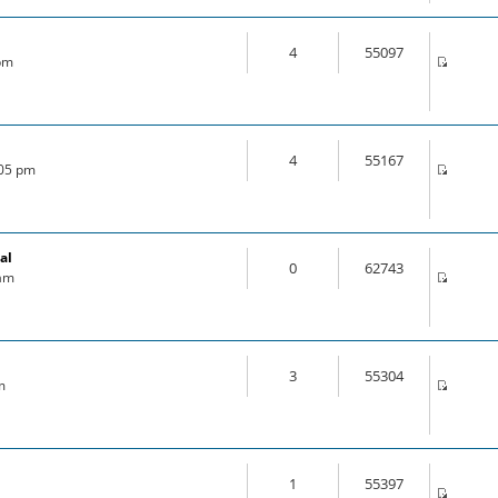
4
55097
 pm
4
55167
:05 pm
al
0
62743
 am
3
55304
m
1
55397