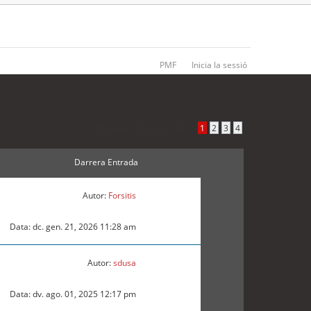
PMF
Inicia la sessió
186 temes •
Pàgina
1
de
4
•
1
2
3
4
Darrera Entrada
Autor:
Forsitis
Data: dc. gen. 21, 2026 11:28 am
Autor:
sdusa
Data: dv. ago. 01, 2025 12:17 pm