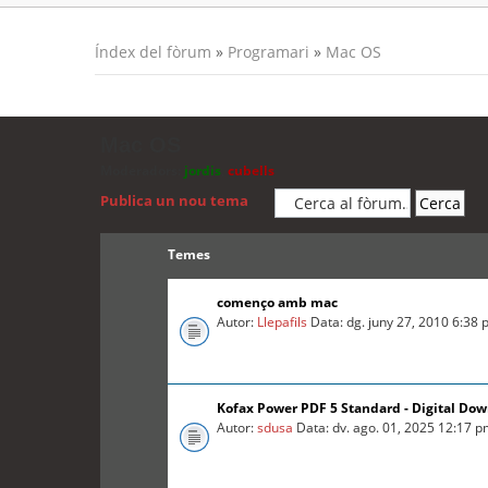
Índex del fòrum
»
Programari
»
Mac OS
Mac OS
Moderadors:
jordis
,
cubells
Publica un nou tema
Temes
començo amb mac
Autor:
Llepafils
Data: dg. juny 27, 2010 6:38
Kofax Power PDF 5 Standard - Digital Do
Autor:
sdusa
Data: dv. ago. 01, 2025 12:17 