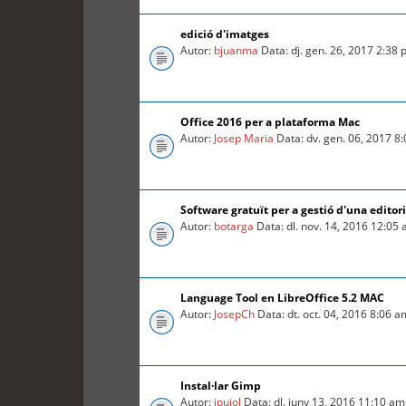
edició d'imatges
Autor:
bjuanma
Data: dj. gen. 26, 2017 2:38
Office 2016 per a plataforma Mac
Autor:
Josep Maria
Data: dv. gen. 06, 2017 8
Software gratuït per a gestió d'una editori
Autor:
botarga
Data: dl. nov. 14, 2016 12:05
Language Tool en LibreOffice 5.2 MAC
Autor:
JosepCh
Data: dt. oct. 04, 2016 8:06 a
Instal·lar Gimp
Autor:
jpujol
Data: dl. juny 13, 2016 11:10 am