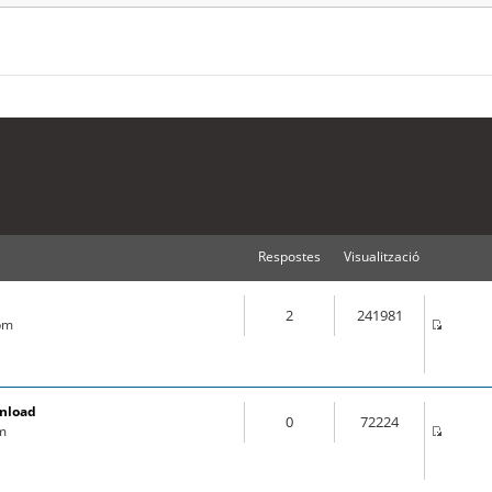
Respostes
Visualització
2
241981
 pm
wnload
0
72224
pm