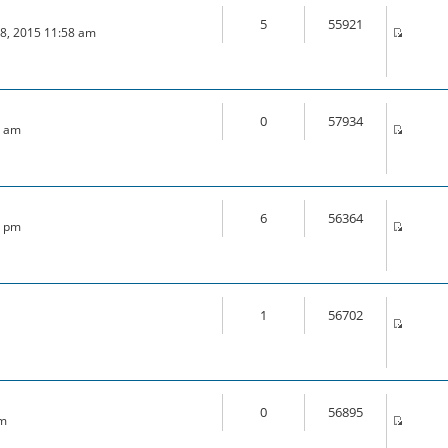
5
55921
18, 2015 11:58 am
0
57934
6 am
6
56364
0 pm
1
56702
0
56895
am