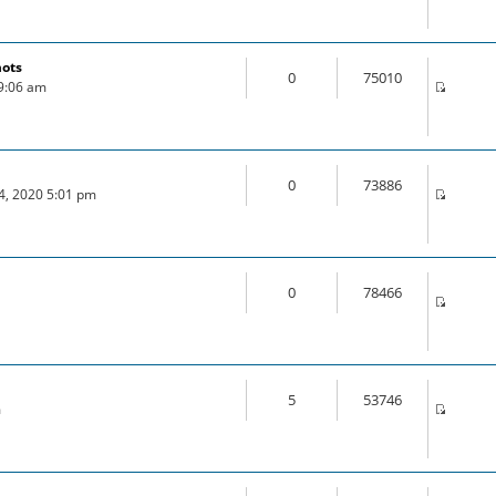
mots
0
75010
 9:06 am
0
73886
24, 2020 5:01 pm
0
78466
5
53746
m