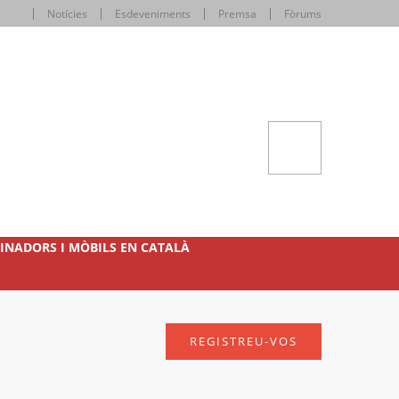
Notícies
Esdeveniments
Premsa
Fòrums
INADORS I MÒBILS EN CATALÀ
REGISTREU-VOS