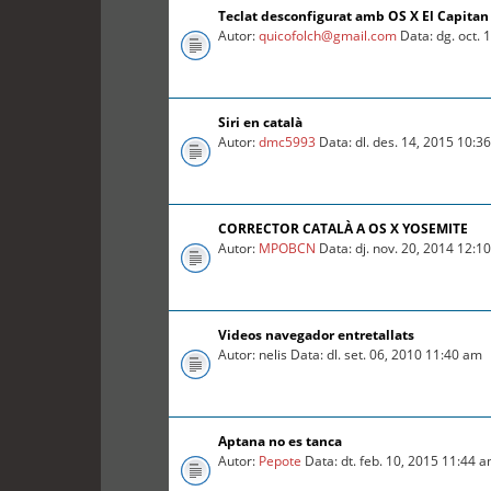
Teclat desconfigurat amb OS X El Capitan
Autor:
quicofolch@gmail.com
Data: dg. oct. 
Siri en català
Autor:
dmc5993
Data: dl. des. 14, 2015 10:3
CORRECTOR CATALÀ A OS X YOSEMITE
Autor:
MPOBCN
Data: dj. nov. 20, 2014 12:1
Videos navegador entretallats
Autor: nelis Data: dl. set. 06, 2010 11:40 am
Aptana no es tanca
Autor:
Pepote
Data: dt. feb. 10, 2015 11:44 