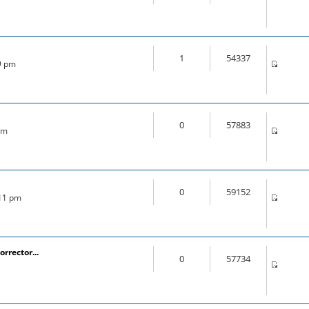
1
54337
49 pm
0
57883
am
0
59152
:11 pm
orrector...
0
57734