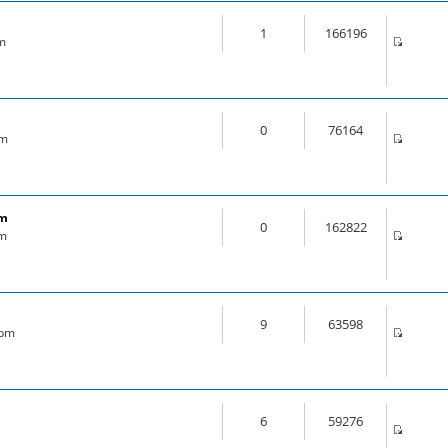
1
166196
am
0
76164
pm
om
0
162822
pm
9
63598
 pm
6
59276