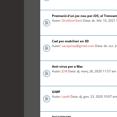
Promoció d'un joc nou per iOS, el Trenca
Autor:
OriolGomSent
Data: dc. feb. 10, 2021
Cad per mobiliari en 3D
Autor:
sacajosep@gmail.com
Data: ds. oct. 
Anti virus per a Mac
Autor:
JCM
Data: dj. març 26, 2020 11:57 am
GIMP
Autor:
Laiaft
Data: dj. gen. 23, 2020 10:07 a