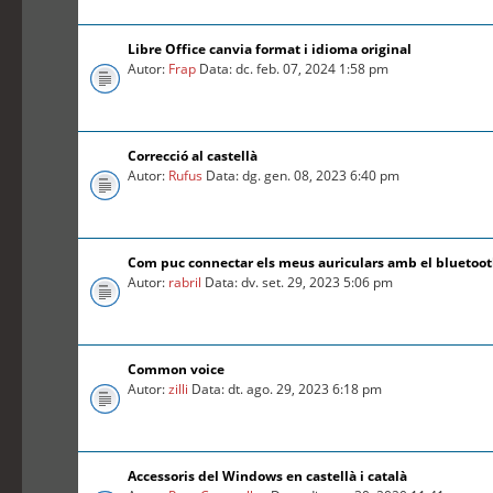
Libre Office canvia format i idioma original
Autor:
Frap
Data: dc. feb. 07, 2024 1:58 pm
Correcció al castellà
Autor:
Rufus
Data: dg. gen. 08, 2023 6:40 pm
Com puc connectar els meus auriculars amb el bluetoo
Autor:
rabril
Data: dv. set. 29, 2023 5:06 pm
Common voice
Autor:
zilli
Data: dt. ago. 29, 2023 6:18 pm
Accessoris del Windows en castellà i català