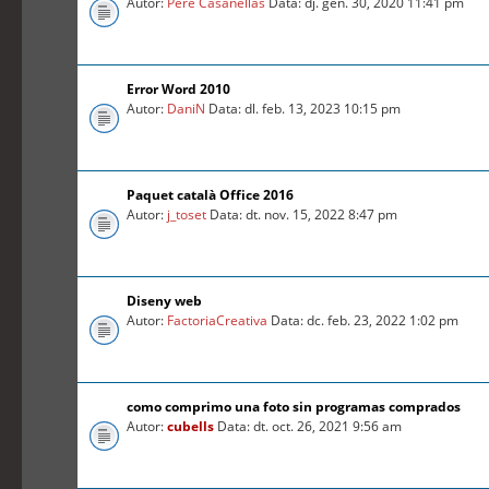
Autor:
Pere Casanellas
Data: dj. gen. 30, 2020 11:41 pm
Error Word 2010
Autor:
DaniN
Data: dl. feb. 13, 2023 10:15 pm
Paquet català Office 2016
Autor:
j_toset
Data: dt. nov. 15, 2022 8:47 pm
Diseny web
Autor:
FactoriaCreativa
Data: dc. feb. 23, 2022 1:02 pm
como comprimo una foto sin programas comprados
Autor:
cubells
Data: dt. oct. 26, 2021 9:56 am