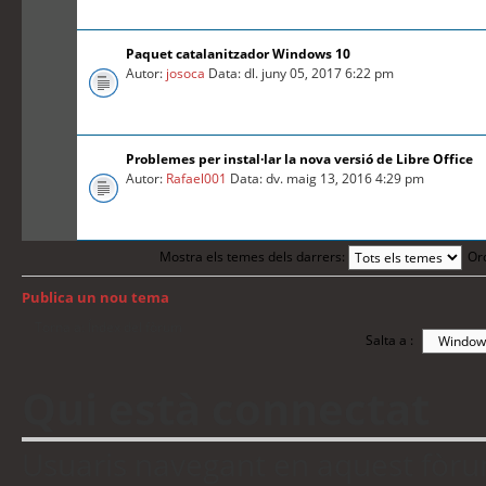
Paquet catalanitzador Windows 10
Autor:
josoca
Data: dl. juny 05, 2017 6:22 pm
Problemes per instal·lar la nova versió de Libre Office
Autor:
Rafael001
Data: dv. maig 13, 2016 4:29 pm
Mostra els temes dels darrers:
Or
Publica un nou tema
Torna a: Índex del fòrum
Salta a :
Qui està connectat
Usuaris navegant en aquest fòrum: