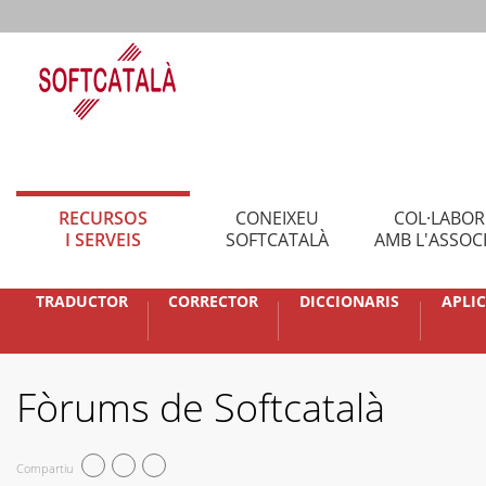
RECURSOS
CONEIXEU
COL·LABO
I SERVEIS
SOFTCATALÀ
AMB L'ASSOC
TRADUCTOR
CORRECTOR
DICCIONARIS
APLI
Fòrums de Softcatalà
Compartiu