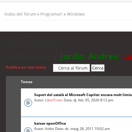
Índex del fòrum
»
Programari
»
Windows
Windows
Moderadors:
jordis
,
Andreu
,
cu
Publica un nou tema
Temes
Suport del català al Microsoft Copilot: encara molt limit
Autor:
LibreTronc
Data: dj. feb. 05, 2026 8:12 pm
baixar openOffice
Autor: Aobis Data: ds. maig 28, 2011 10:02 am