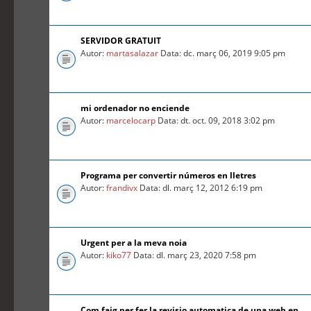
SERVIDOR GRATUIT
Autor:
martasalazar
Data: dc. març 06, 2019 9:05 pm
mi ordenador no enciende
Autor:
marcelocarp
Data: dt. oct. 09, 2018 3:02 pm
Programa per convertir números en lletres
Autor:
frandivx
Data: dl. març 12, 2012 6:19 pm
Urgent per a la meva noia
Autor:
kiko77
Data: dl. març 23, 2020 7:58 pm
Com faig per fer la revisio automatica de una web en