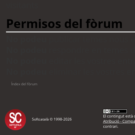
visitants
Permisos del fòrum
No podeu
publicar temes nous 
No podeu
respondre en temes d
No podeu
editar les vostres en
No podeu
eliminar les vostres 
Índex del fòrum
El contingut està d
Softcatalà © 1998-
2026
Atribució - Compar
contrari.