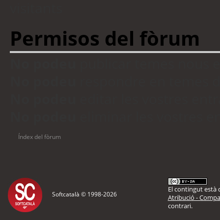
visitants
Permisos del fòrum
No podeu
publicar temes nous 
No podeu
respondre en temes d
No podeu
editar les vostres en
No podeu
eliminar les vostres 
Índex del fòrum
El contingut està d
Softcatalà © 1998-
2026
Atribució - Compar
contrari.