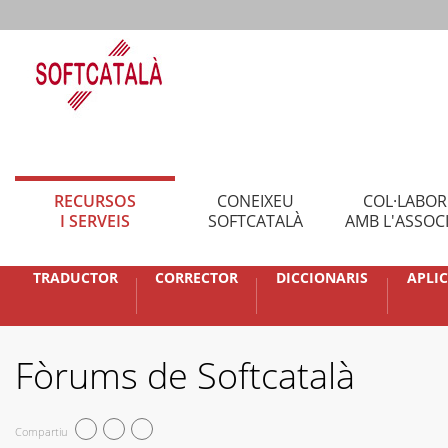
RECURSOS
CONEIXEU
COL·LABO
I SERVEIS
SOFTCATALÀ
AMB L'ASSOC
TRADUCTOR
CORRECTOR
DICCIONARIS
APLI
Fòrums de Softcatalà
Compartiu