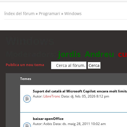
Índex del fòrum
»
Programari
»
Windows
Windows
Moderadors:
jordis
,
Andreu
,
cu
Publica un nou tema
Temes
Suport del català al Microsoft Copilot: encara molt limit
Autor:
LibreTronc
Data: dj. feb. 05, 2026 8:12 pm
baixar openOffice
Autor: Aobis Data: ds. maig 28, 2011 10:02 am