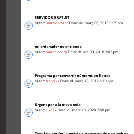
SERVIDOR GRATUIT
Autor:
martasalazar
Data: dc. març 06, 2019 9:05 pm
mi ordenador no enciende
Autor:
marcelocarp
Data: dt. oct. 09, 2018 3:02 pm
Programa per convertir números en lletres
Autor:
frandivx
Data: dl. març 12, 2012 6:19 pm
Urgent per a la meva noia
Autor:
kiko77
Data: dl. març 23, 2020 7:58 pm
Com faig per fer la revisio automatica de una web en