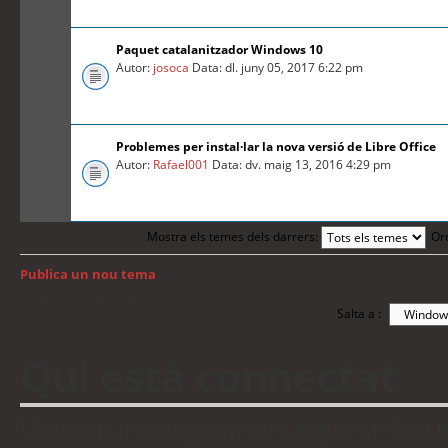
Paquet catalanitzador Windows 10
Autor:
josoca
Data: dl. juny 05, 2017 6:22 pm
Problemes per instal·lar la nova versió de Libre Office
Autor:
Rafael001
Data: dv. maig 13, 2016 4:29 pm
Mostra els temes dels darrers:
Or
Publica un nou tema
Torna a: Índex del fòrum
Salta a :
Qui està connectat
Usuaris navegant en aquest fòrum: