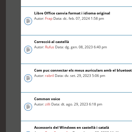
Libre Office canvia format i idioma original
Autor:
Frap
Data: dc. feb. 07, 2024 1:58 pm
Correcció al castellà
Autor:
Rufus
Data: dg. gen. 08, 2023 6:40 pm
Com puc connectar els meus auriculars amb el bluetoo
Autor:
rabril
Data: dv. set. 29, 2023 5:06 pm
Common voice
Autor:
zilli
Data: dt. ago. 29, 2023 6:18 pm
Accessoris del Windows en castellà i català