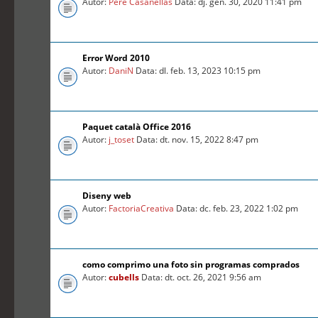
Autor:
Pere Casanellas
Data: dj. gen. 30, 2020 11:41 pm
Error Word 2010
Autor:
DaniN
Data: dl. feb. 13, 2023 10:15 pm
Paquet català Office 2016
Autor:
j_toset
Data: dt. nov. 15, 2022 8:47 pm
Diseny web
Autor:
FactoriaCreativa
Data: dc. feb. 23, 2022 1:02 pm
como comprimo una foto sin programas comprados
Autor:
cubells
Data: dt. oct. 26, 2021 9:56 am