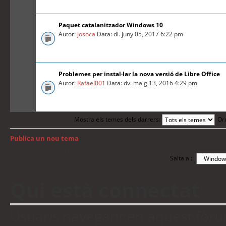
Paquet catalanitzador Windows 10
Autor:
josoca
Data: dl. juny 05, 2017 6:22 pm
Problemes per instal·lar la nova versió de Libre Office
Autor:
Rafael001
Data: dv. maig 13, 2016 4:29 pm
Mostra els temes dels darrers:
Or
Publica un nou tema
Torna a: Índex del fòrum
Salta a :
Qui està connectat
Usuaris navegant en aquest fòrum: