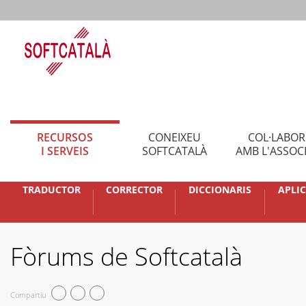
RECURSOS
CONEIXEU
COL·LABO
I SERVEIS
SOFTCATALÀ
AMB L'ASSOC
TRADUCTOR
CORRECTOR
DICCIONARIS
APLI
Fòrums de Softcatalà
Compartiu