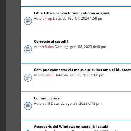
Libre Office canvia format i idioma original
Autor:
Frap
Data: dc. feb. 07, 2024 1:58 pm
Correcció al castellà
Autor:
Rufus
Data: dg. gen. 08, 2023 6:40 pm
Com puc connectar els meus auriculars amb el bluetoo
Autor:
rabril
Data: dv. set. 29, 2023 5:06 pm
Common voice
Autor:
zilli
Data: dt. ago. 29, 2023 6:18 pm
Accessoris del Windows en castellà i català