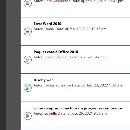
Autor:
Pere Casanellas
Data: dj. gen. 30, 2020 11:41 pm
Error Word 2010
Autor:
DaniN
Data: dl. feb. 13, 2023 10:15 pm
Paquet català Office 2016
Autor:
j_toset
Data: dt. nov. 15, 2022 8:47 pm
Diseny web
Autor:
FactoriaCreativa
Data: dc. feb. 23, 2022 1:02 pm
como comprimo una foto sin programas comprados
Autor:
cubells
Data: dt. oct. 26, 2021 9:56 am