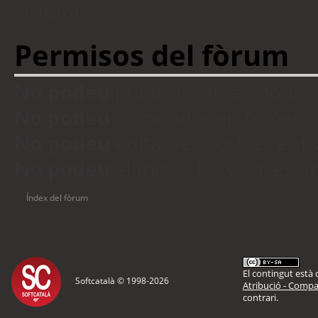
visitants
Permisos del fòrum
No podeu
publicar temes nous 
No podeu
respondre en temes d
No podeu
editar les vostres en
No podeu
eliminar les vostres 
Índex del fòrum
El contingut està d
Softcatalà © 1998-
2026
Atribució - Compar
contrari.