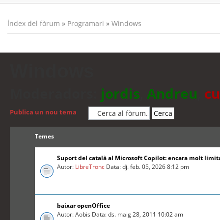
Índex del fòrum
»
Programari
»
Windows
Windows
Moderadors:
jordis
,
Andreu
,
cu
Publica un nou tema
Temes
Suport del català al Microsoft Copilot: encara molt limit
Autor:
LibreTronc
Data: dj. feb. 05, 2026 8:12 pm
baixar openOffice
Autor: Aobis Data: ds. maig 28, 2011 10:02 am