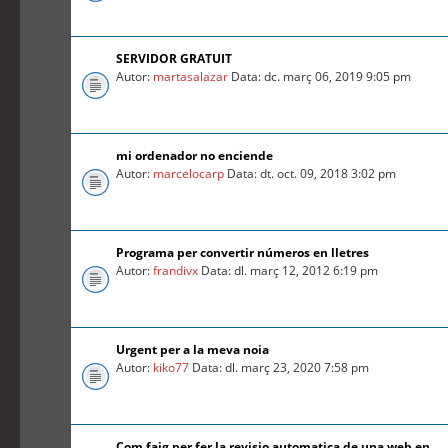
SERVIDOR GRATUIT
Autor:
martasalazar
Data: dc. març 06, 2019 9:05 pm
mi ordenador no enciende
Autor:
marcelocarp
Data: dt. oct. 09, 2018 3:02 pm
Programa per convertir números en lletres
Autor:
frandivx
Data: dl. març 12, 2012 6:19 pm
Urgent per a la meva noia
Autor:
kiko77
Data: dl. març 23, 2020 7:58 pm
Com faig per fer la revisio automatica de una web en