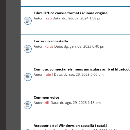
Libre Office canvia format i idioma original
Autor:
Frap
Data: dc. feb. 07, 2024 1:58 pm
Correcció al castellà
Autor:
Rufus
Data: dg. gen. 08, 2023 6:40 pm
Com puc connectar els meus auriculars amb el bluetoo
Autor:
rabril
Data: dv. set. 29, 2023 5:06 pm
Common voice
Autor:
zilli
Data: dt. ago. 29, 2023 6:18 pm
Accessoris del Windows en castellà i català