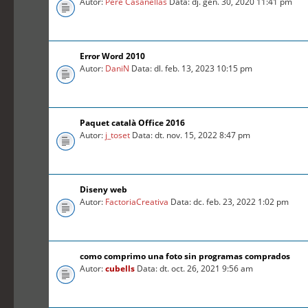
Autor:
Pere Casanellas
Data: dj. gen. 30, 2020 11:41 pm
Error Word 2010
Autor:
DaniN
Data: dl. feb. 13, 2023 10:15 pm
Paquet català Office 2016
Autor:
j_toset
Data: dt. nov. 15, 2022 8:47 pm
Diseny web
Autor:
FactoriaCreativa
Data: dc. feb. 23, 2022 1:02 pm
como comprimo una foto sin programas comprados
Autor:
cubells
Data: dt. oct. 26, 2021 9:56 am