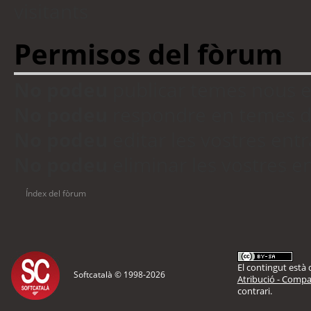
visitants
Permisos del fòrum
No podeu
publicar temes nous 
No podeu
respondre en temes d
No podeu
editar les vostres en
No podeu
eliminar les vostres 
Índex del fòrum
El contingut està d
Softcatalà © 1998-
2026
Atribució - Compar
contrari.