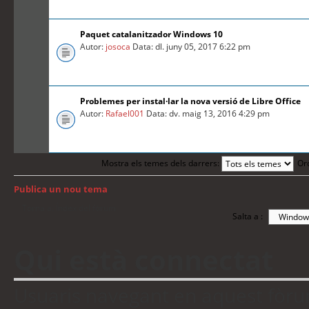
Paquet catalanitzador Windows 10
Autor:
josoca
Data: dl. juny 05, 2017 6:22 pm
Problemes per instal·lar la nova versió de Libre Office
Autor:
Rafael001
Data: dv. maig 13, 2016 4:29 pm
Mostra els temes dels darrers:
Or
Publica un nou tema
Torna a: Índex del fòrum
Salta a :
Qui està connectat
Usuaris navegant en aquest fòrum: