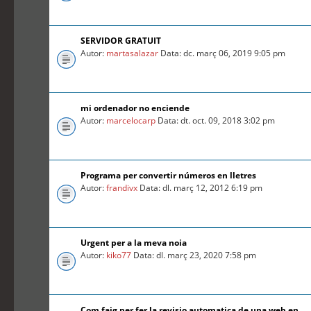
SERVIDOR GRATUIT
Autor:
martasalazar
Data: dc. març 06, 2019 9:05 pm
mi ordenador no enciende
Autor:
marcelocarp
Data: dt. oct. 09, 2018 3:02 pm
Programa per convertir números en lletres
Autor:
frandivx
Data: dl. març 12, 2012 6:19 pm
Urgent per a la meva noia
Autor:
kiko77
Data: dl. març 23, 2020 7:58 pm
Com faig per fer la revisio automatica de una web en