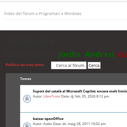
Índex del fòrum
»
Programari
»
Windows
Windows
Moderadors:
jordis
,
Andreu
,
cu
Publica un nou tema
Temes
Suport del català al Microsoft Copilot: encara molt limit
Autor:
LibreTronc
Data: dj. feb. 05, 2026 8:12 pm
baixar openOffice
Autor: Aobis Data: ds. maig 28, 2011 10:02 am