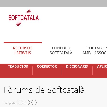
RECURSOS
CONEIXEU
COL·LABO
I SERVEIS
SOFTCATALÀ
AMB L'ASSOC
TRADUCTOR
CORRECTOR
DICCIONARIS
APLI
Fòrums de Softcatalà
Compartiu