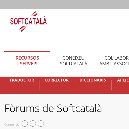
RECURSOS
CONEIXEU
COL·LABO
I SERVEIS
SOFTCATALÀ
AMB L'ASSOC
TRADUCTOR
CORRECTOR
DICCIONARIS
APLI
Fòrums de Softcatalà
Compartiu