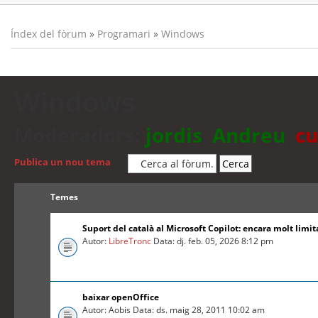
Índex del fòrum
»
Programari
»
Windows
Windows
Moderadors:
jordis
,
Andreu
,
cu
Publica un nou tema
Temes
Suport del català al Microsoft Copilot: encara molt limit
Autor:
LibreTronc
Data: dj. feb. 05, 2026 8:12 pm
baixar openOffice
Autor: Aobis Data: ds. maig 28, 2011 10:02 am