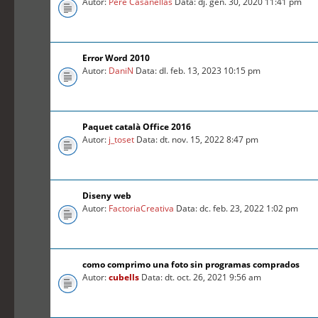
Autor:
Pere Casanellas
Data: dj. gen. 30, 2020 11:41 pm
Error Word 2010
Autor:
DaniN
Data: dl. feb. 13, 2023 10:15 pm
Paquet català Office 2016
Autor:
j_toset
Data: dt. nov. 15, 2022 8:47 pm
Diseny web
Autor:
FactoriaCreativa
Data: dc. feb. 23, 2022 1:02 pm
como comprimo una foto sin programas comprados
Autor:
cubells
Data: dt. oct. 26, 2021 9:56 am