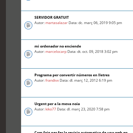
SERVIDOR GRATUIT
Autor:
martasalazar
Data: dc. març 06, 2019 9:05 pm
mi ordenador no enciende
Autor:
marcelocarp
Data: dt. oct. 09, 2018 3:02 pm
Programa per convertir números en lletres
Autor:
frandivx
Data: dl. març 12, 2012 6:19 pm
Urgent per a la meva noia
Autor:
kiko77
Data: dl. març 23, 2020 7:58 pm
Com faig per fer la revisio automatica de una web en