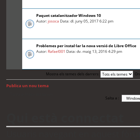
Paquet catalanitzador Windows 10
Autor:
josoca
Data: dl. juny 05, 2017 6:22 pm
Problemes per instal·lar la nova versió de Libre Office
Autor:
Rafael001
Data: dv. maig 13, 2016 4:29 pm
Mostra els temes dels darrers:
Or
Publica un nou tema
Torna a: Índex del fòrum
Salta a :
Qui està connectat
Usuaris navegant en aquest fòrum: