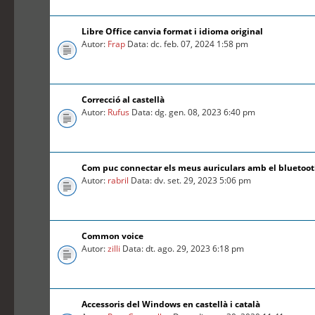
Libre Office canvia format i idioma original
Autor:
Frap
Data: dc. feb. 07, 2024 1:58 pm
Correcció al castellà
Autor:
Rufus
Data: dg. gen. 08, 2023 6:40 pm
Com puc connectar els meus auriculars amb el bluetoo
Autor:
rabril
Data: dv. set. 29, 2023 5:06 pm
Common voice
Autor:
zilli
Data: dt. ago. 29, 2023 6:18 pm
Accessoris del Windows en castellà i català