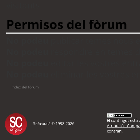
visitants
Permisos del fòrum
No podeu
publicar temes nous 
No podeu
respondre en temes d
No podeu
editar les vostres en
No podeu
eliminar les vostres 
Índex del fòrum
El contingut està d
Softcatalà © 1998-
2026
Atribució - Compar
contrari.