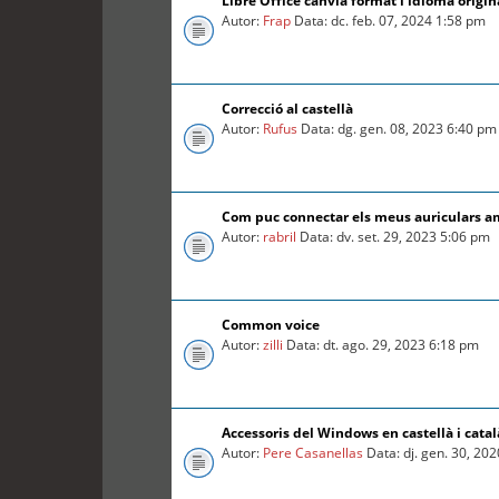
Libre Office canvia format i idioma origin
Autor:
Frap
Data: dc. feb. 07, 2024 1:58 pm
Correcció al castellà
Autor:
Rufus
Data: dg. gen. 08, 2023 6:40 pm
Com puc connectar els meus auriculars a
Autor:
rabril
Data: dv. set. 29, 2023 5:06 pm
Common voice
Autor:
zilli
Data: dt. ago. 29, 2023 6:18 pm
Accessoris del Windows en castellà i catal
Autor:
Pere Casanellas
Data: dj. gen. 30, 20