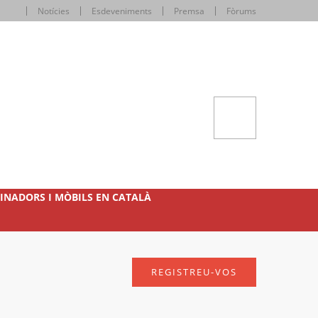
Notícies
Esdeveniments
Premsa
Fòrums
INADORS I MÒBILS EN CATALÀ
REGISTREU-VOS