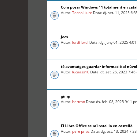
Com posar Windows 11 totalment en cata
Autor:
TecnoLliure
Data: dj. set. 11, 2025 6:
Jocs
Autor:
Jordi Jordi
Data: dg. juny 01, 2025 4:0
té avantatges guardar informació al núvo
Autor:
lucaass10
Data: dt. set. 26, 2023 7:46
gimp
Autor:
bertran
Data: ds. feb. 08, 2025 9:11 p
El Libre Office se m'instal·la en castellà
Autor:
pere prlpz
Data: dg. oct. 13, 2024 7:3