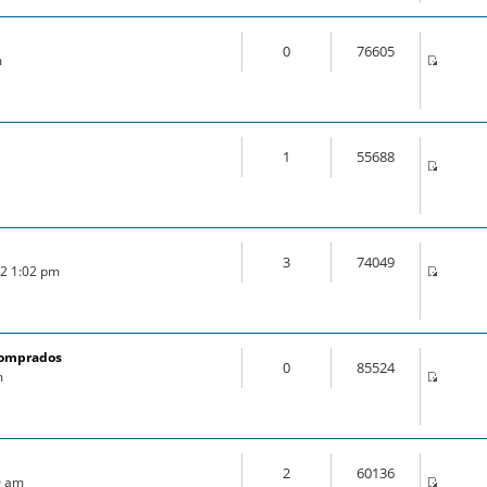
0
76605
m
1
55688
3
74049
22 1:02 pm
comprados
0
85524
m
2
60136
0 am