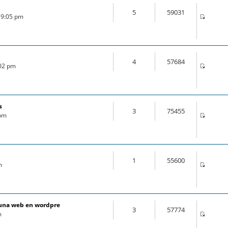
5
59031
 9:05 pm
4
57684
:02 pm
s
3
75455
 pm
1
55600
m
e una web en wordpre
3
57774
m