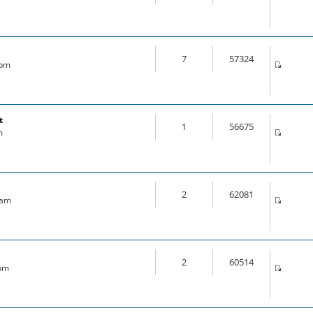
7
57324
 pm
t
1
56675
m
2
62081
 am
2
60514
 pm