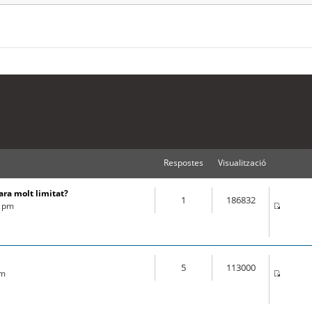
Respostes
Visualització
ara molt limitat?
1
186832
2 pm
5
113000
am