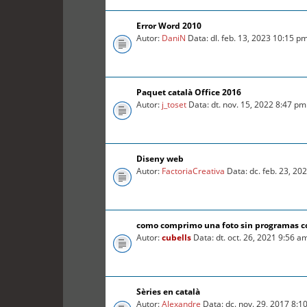
Error Word 2010
Autor:
DaniN
Data: dl. feb. 13, 2023 10:15 p
Paquet català Office 2016
Autor:
j_toset
Data: dt. nov. 15, 2022 8:47 pm
Diseny web
Autor:
FactoriaCreativa
Data: dc. feb. 23, 20
como comprimo una foto sin programas 
Autor:
cubells
Data: dt. oct. 26, 2021 9:56 a
Sèries en català
Autor:
Alexandre
Data: dc. nov. 29, 2017 8:1