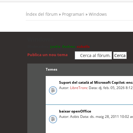
Índex del fòrum
»
Programari
»
Windows
Windows
Moderadors:
jordis
,
Andreu
,
cubells
Publica un nou tema
Temes
Suport del català al Microsoft Copilot: enc
Autor:
LibreTronc
Data: dj. feb. 05, 2026 8:1
baixar openOffice
Autor: Aobis Data: ds. maig 28, 2011 10:02 