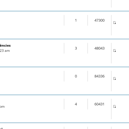
1
47300
rències
3
48043
1:23 am
0
84336
4
60431
 pm