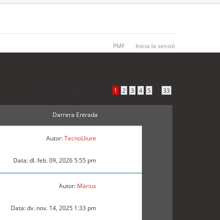
PMF
Inicia la sessió
1640 temes •
Pàgina
1
de
33
•
...
1
2
3
4
5
33
Darrera Entrada
Autor:
TecnoLliure
Data: dl. feb. 09, 2026 5:55 pm
Autor:
Màrius
Data: dv. nov. 14, 2025 1:33 pm