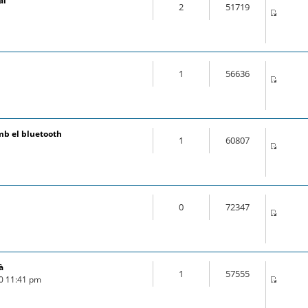
al
2
51719
1
56636
mb el bluetooth
1
60807
0
72347
à
1
57555
20 11:41 pm