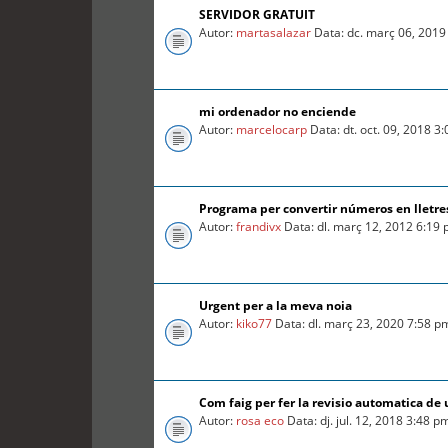
SERVIDOR GRATUIT
Autor:
martasalazar
Data: dc. març 06, 2019
mi ordenador no enciende
Autor:
marcelocarp
Data: dt. oct. 09, 2018 3
Programa per convertir números en lletre
Autor:
frandivx
Data: dl. març 12, 2012 6:19
Urgent per a la meva noia
Autor:
kiko77
Data: dl. març 23, 2020 7:58 p
Com faig per fer la revisio automatica d
Autor:
rosa eco
Data: dj. jul. 12, 2018 3:48 p