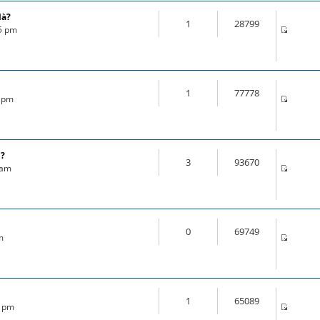
là?
1
28799
35 pm
1
77778
1 pm
l?
3
93670
 am
0
69749
m
1
65089
3 pm