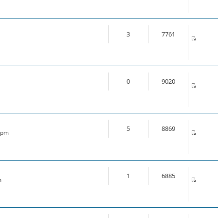
3
7761
0
9020
5
8869
4 pm
1
6885
m