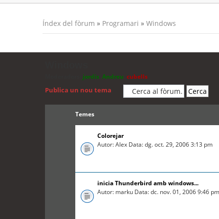
Índex del fòrum
»
Programari
»
Windows
Windows
Moderadors:
jordis
,
Andreu
,
cubells
Publica un nou tema
Temes
Colorejar
Autor: Alex Data: dg. oct. 29, 2006 3:13 pm
inicia Thunderbird amb windows...
Autor: marku Data: dc. nov. 01, 2006 9:46 p