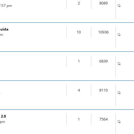
2
8089
 7:57 pm
duïda
10
10936
am
1
6839
4
8110
m
 2.0
1
7564
0 pm