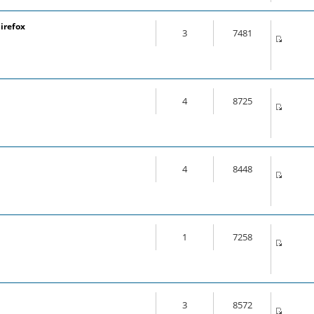
irefox
3
7481
4
8725
4
8448
1
7258
3
8572