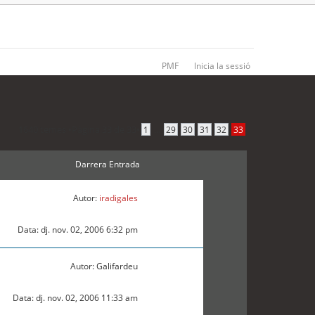
PMF
Inicia la sessió
1640 temes •
Pàgina
33
de
33
•
...
1
29
30
31
32
33
Darrera Entrada
Autor:
iradigales
Data: dj. nov. 02, 2006 6:32 pm
Autor: Galifardeu
Data: dj. nov. 02, 2006 11:33 am