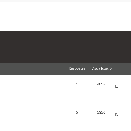
Respostes
Visualització
1
4058
5
5850
m