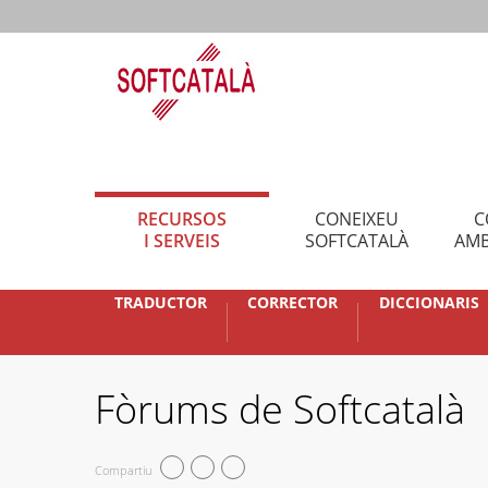
RECURSOS
CONEIXEU
C
I SERVEIS
SOFTCATALÀ
AMB
TRADUCTOR
CORRECTOR
DICCIONARIS
Fòrums de Softcatalà
Compartiu