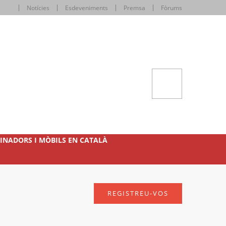
Notícies
Esdeveniments
Premsa
Fòrums
INADORS I MÒBILS EN CATALÀ
REGISTREU-VOS