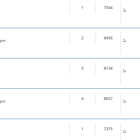
1
7544
2
8456
6 pm
3
8134
4
8657
0 pm
1
7375