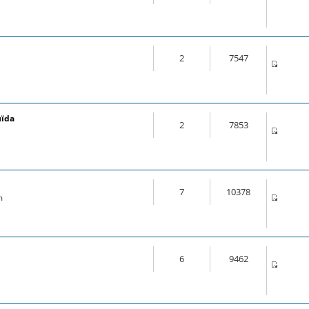
2
7547
uïda
2
7853
7
10378
m
6
9462
m