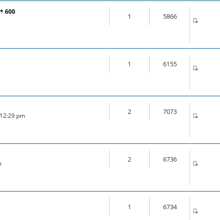
 * 600
1
5866
1
6155
2
7073
6 12:29 pm
2
6736
m
1
6734