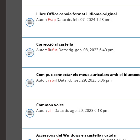
Libre Office canvia format i idioma original
Autor:
Frap
Data: dc. feb. 07, 2024 1:58 pm
Correcció al castellà
Autor:
Rufus
Data: dg. gen. 08, 2023 6:40 pm
Com puc connectar els meus auriculars amb el bluetoo
Autor:
rabril
Data: dv. set. 29, 2023 5:06 pm
Common voice
Autor:
zilli
Data: dt. ago. 29, 2023 6:18 pm
Accessoris del Windows en castellà i català