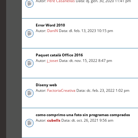
Autor:
Pere Casanellas
Data: dj. gen. 30, 2020 11:41 pm
Error Word 2010
Autor:
DaniN
Data: dl. feb. 13, 2023 10:15 pm
Paquet català Office 2016
Autor:
j_toset
Data: dt. nov. 15, 2022 8:47 pm
Diseny web
Autor:
FactoriaCreativa
Data: dc. feb. 23, 2022 1:02 pm
como comprimo una foto sin programas comprados
Autor:
cubells
Data: dt. oct. 26, 2021 9:56 am