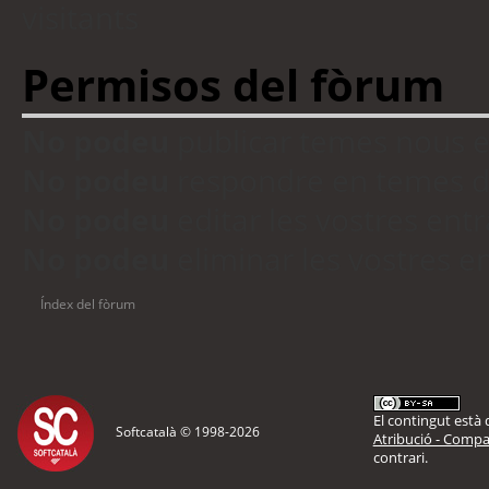
visitants
Permisos del fòrum
No podeu
publicar temes nous 
No podeu
respondre en temes d
No podeu
editar les vostres en
No podeu
eliminar les vostres 
Índex del fòrum
El contingut està d
Softcatalà © 1998-
2026
Atribució - Compar
contrari.