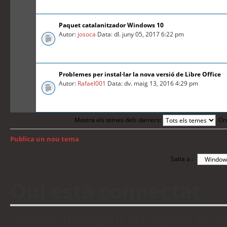
Paquet catalanitzador Windows 10
Autor:
josoca
Data: dl. juny 05, 2017 6:22 pm
Problemes per instal·lar la nova versió de Libre Office
Autor:
Rafael001
Data: dv. maig 13, 2016 4:29 pm
Mostra els temes dels darrers:
Or
Publica un nou tema
Torna a: Índex del fòrum
Salta a :
Qui està connectat
Usuaris navegant en aquest fòrum: