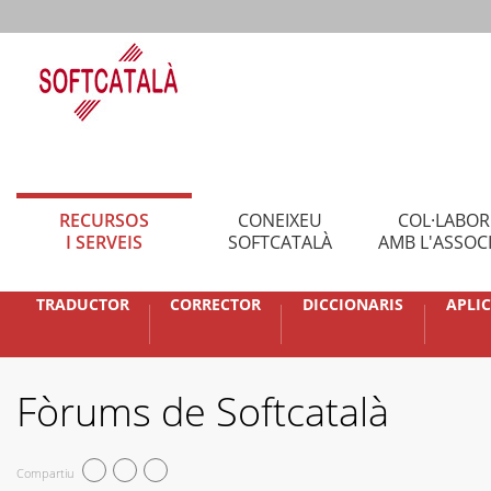
RECURSOS
CONEIXEU
COL·LABO
I SERVEIS
SOFTCATALÀ
AMB L'ASSOC
TRADUCTOR
CORRECTOR
DICCIONARIS
APLI
Fòrums de Softcatalà
Compartiu