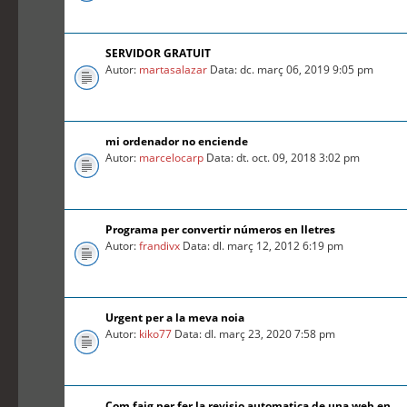
SERVIDOR GRATUIT
Autor:
martasalazar
Data: dc. març 06, 2019 9:05 pm
mi ordenador no enciende
Autor:
marcelocarp
Data: dt. oct. 09, 2018 3:02 pm
Programa per convertir números en lletres
Autor:
frandivx
Data: dl. març 12, 2012 6:19 pm
Urgent per a la meva noia
Autor:
kiko77
Data: dl. març 23, 2020 7:58 pm
Com faig per fer la revisio automatica de una web en