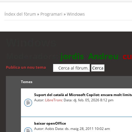
Índex del fòrum
»
Programari
»
Windows
Windows
Moderadors:
jordis
,
Andreu
,
cu
Publica un nou tema
Temes
Suport del català al Microsoft Copilot: encara molt limit
Autor:
LibreTronc
Data: dj. feb. 05, 2026 8:12 pm
baixar openOffice
Autor: Aobis Data: ds. maig 28, 2011 10:02 am