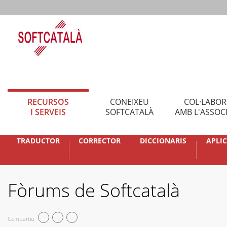
RECURSOS
CONEIXEU
COL·LABO
I SERVEIS
SOFTCATALÀ
AMB L'ASSOC
TRADUCTOR
CORRECTOR
DICCIONARIS
APLI
Fòrums de Softcatalà
Compartiu