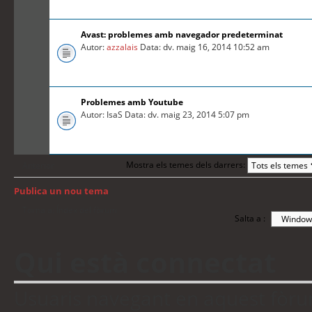
Avast: problemes amb navegador predeterminat
Autor:
azzalais
Data: dv. maig 16, 2014 10:52 am
Problemes amb Youtube
Autor: IsaS Data: dv. maig 23, 2014 5:07 pm
Mostra els temes dels darrers:
Anterior
Publica un nou tema
Torna a: Índex del fòrum
Salta a :
Qui està connectat
Usuaris navegant en aquest fòrum: