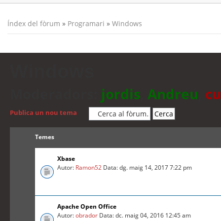
Índex del fòrum
»
Programari
»
Windows
Windows
Moderadors:
jordis
,
Andreu
,
cu
Publica un nou tema
Temes
Xbase
Autor:
Ramon52
Data: dg. maig 14, 2017 7:22 pm
Apache Open Office
Autor:
obrador
Data: dc. maig 04, 2016 12:45 am