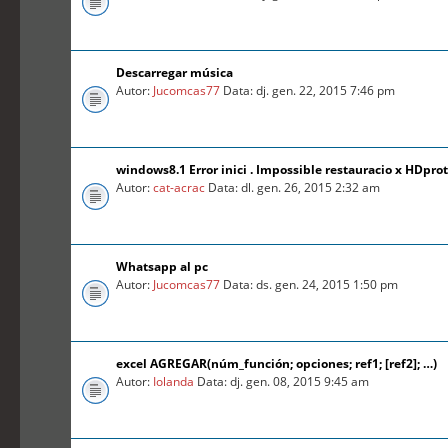
Descarregar música
Autor:
Jucomcas77
Data: dj. gen. 22, 2015 7:46 pm
windows8.1 Error inici . Impossible restauracio x HDprot
Autor:
cat-acrac
Data: dl. gen. 26, 2015 2:32 am
Whatsapp al pc
Autor:
Jucomcas77
Data: ds. gen. 24, 2015 1:50 pm
excel AGREGAR(núm_función; opciones; ref1; [ref2]; …)
Autor:
Iolanda
Data: dj. gen. 08, 2015 9:45 am