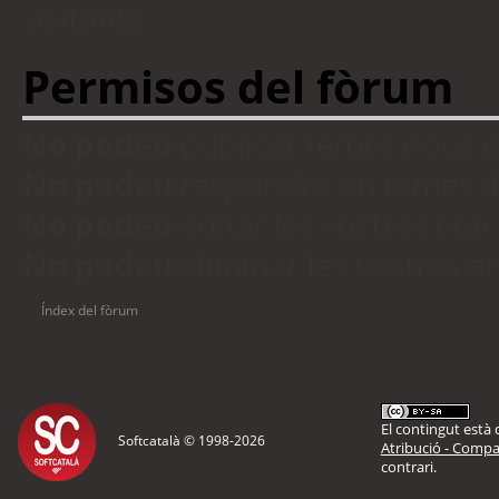
visitants
Permisos del fòrum
No podeu
publicar temes nous 
No podeu
respondre en temes d
No podeu
editar les vostres en
No podeu
eliminar les vostres 
Índex del fòrum
El contingut està d
Softcatalà © 1998-
2026
Atribució - Compar
contrari.