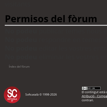
visitants
Permisos del fòrum
No podeu
publicar temes nous 
No podeu
respondre en temes d
No podeu
editar les vostres en
No podeu
eliminar les vostres 
Índex del fòrum
El contingut està d
Softcatalà © 1998-
2026
Atribució - Compar
contrari.