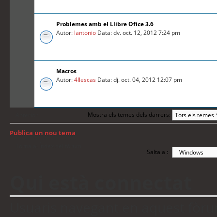
Problemes amb el Llibre Ofice 3.6
Autor:
lantonio
Data: dv. oct. 12, 2012 7:24 pm
Macros
Autor:
4llescas
Data: dj. oct. 04, 2012 12:07 pm
Mostra els temes dels darrers:
Anterior
Publica un nou tema
Torna a: Índex del fòrum
Salta a :
Qui està connectat
Usuaris navegant en aquest fòrum: