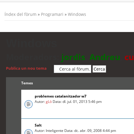
Índex del fòrum
»
Programari
»
Windows
Windows
Moderadors:
jordis
,
Andreu
,
cu
Publica un nou tema
Temes
problemes catalanitzador w7
Autor:
gLò
Data: dl. jul. 01, 2013 5:46 pm
Salt
Autor: Inteligente Data: dc. abr. 09, 2008 4:44 pm