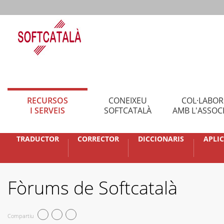
RECURSOS
CONEIXEU
COL·LABO
I SERVEIS
SOFTCATALÀ
AMB L'ASSOC
TRADUCTOR
CORRECTOR
DICCIONARIS
APLI
Fòrums de Softcatalà
Compartiu