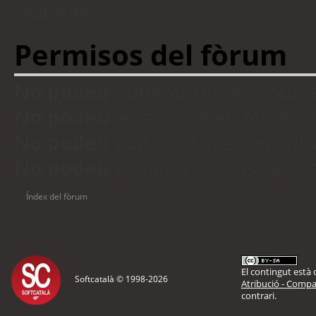
visitants
Permisos del fòrum
No podeu
publicar temes nous 
No podeu
respondre en temes d
No podeu
editar les vostres en
No podeu
eliminar les vostres 
Índex del fòrum
El contingut està d
Softcatalà © 1998-
2026
Atribució - Compar
contrari.