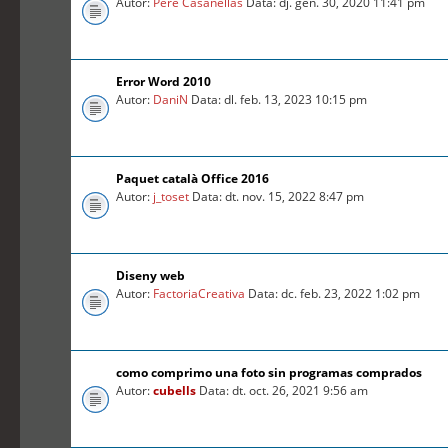
Autor:
Pere Casanellas
Data: dj. gen. 30, 2020 11:41 pm
Error Word 2010
Autor:
DaniN
Data: dl. feb. 13, 2023 10:15 pm
Paquet català Office 2016
Autor:
j_toset
Data: dt. nov. 15, 2022 8:47 pm
Diseny web
Autor:
FactoriaCreativa
Data: dc. feb. 23, 2022 1:02 pm
como comprimo una foto sin programas comprados
Autor:
cubells
Data: dt. oct. 26, 2021 9:56 am