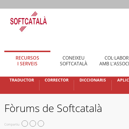
RECURSOS
CONEIXEU
COL·LABO
I SERVEIS
SOFTCATALÀ
AMB L'ASSOC
TRADUCTOR
CORRECTOR
DICCIONARIS
APLI
Fòrums de Softcatalà
Compartiu