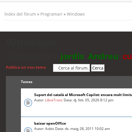
Índex del fòrum
»
Programari
»
Windows
Windows
Moderadors:
jordis
,
Andreu
,
cu
Publica un nou tema
Temes
Suport del català al Microsoft Copilot: encara molt limit
Autor:
LibreTronc
Data: dj. feb. 05, 2026 8:12 pm
baixar openOffice
Autor: Aobis Data: ds. maig 28, 2011 10:02 am