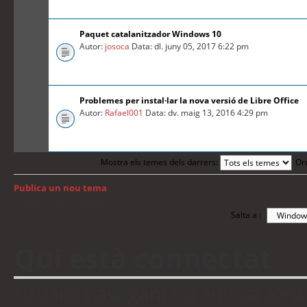
Paquet catalanitzador Windows 10
Autor:
josoca
Data: dl. juny 05, 2017 6:22 pm
Problemes per instal·lar la nova versió de Libre Office
Autor:
Rafael001
Data: dv. maig 13, 2016 4:29 pm
Mostra els temes dels darrers:
Or
Publica un nou tema
Torna a: Índex del fòrum
Salta a :
Qui està connectat
Usuaris navegant en aquest fòrum: