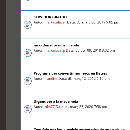
SERVIDOR GRATUIT
Autor:
martasalazar
Data: dc. març 06, 2019 9:05 pm
mi ordenador no enciende
Autor:
marcelocarp
Data: dt. oct. 09, 2018 3:02 pm
Programa per convertir números en lletres
Autor:
frandivx
Data: dl. març 12, 2012 6:19 pm
Urgent per a la meva noia
Autor:
kiko77
Data: dl. març 23, 2020 7:58 pm
Com faig per fer la revisio automatica de una web en