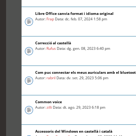
Libre Office canvia format i idioma original
Autor:
Frap
Data: dc. feb. 07, 2024 1:58 pm
Correcció al castellà
Autor:
Rufus
Data: dg. gen. 08, 2023 6:40 pm
Com puc connectar els meus auriculars amb el bluetoo
Autor:
rabril
Data: dv. set. 29, 2023 5:06 pm
Common voice
Autor:
zilli
Data: dt. ago. 29, 2023 6:18 pm
Accessoris del Windows en castellà i català