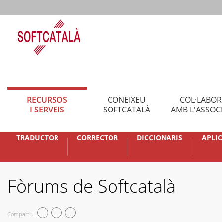
RECURSOS
CONEIXEU
COL·LABO
I SERVEIS
SOFTCATALÀ
AMB L'ASSOC
TRADUCTOR
CORRECTOR
DICCIONARIS
APLI
Fòrums de Softcatalà
Compartiu