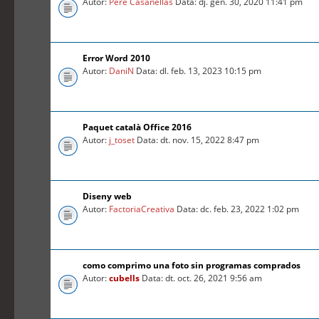
Autor:
Pere Casanellas
Data: dj. gen. 30, 2020 11:41 pm
Error Word 2010
Autor:
DaniN
Data: dl. feb. 13, 2023 10:15 pm
Paquet català Office 2016
Autor:
j_toset
Data: dt. nov. 15, 2022 8:47 pm
Diseny web
Autor:
FactoriaCreativa
Data: dc. feb. 23, 2022 1:02 pm
como comprimo una foto sin programas comprados
Autor:
cubells
Data: dt. oct. 26, 2021 9:56 am