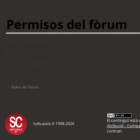
visitants
Permisos del fòrum
No podeu
publicar temes nous 
No podeu
respondre en temes d
No podeu
editar les vostres en
No podeu
eliminar les vostres 
Índex del fòrum
El contingut està d
Softcatalà © 1998-
2026
Atribució - Compar
contrari.