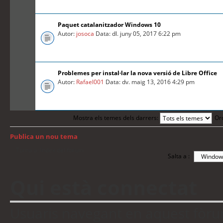
Paquet catalanitzador Windows 10
Autor:
josoca
Data: dl. juny 05, 2017 6:22 pm
Problemes per instal·lar la nova versió de Libre Office
Autor:
Rafael001
Data: dv. maig 13, 2016 4:29 pm
Mostra els temes dels darrers:
Or
Publica un nou tema
Torna a: Índex del fòrum
Salta a :
Qui està connectat
Usuaris navegant en aquest fòrum: