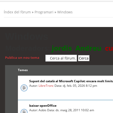
Índex del fòrum
»
Programari
»
Windows
Windows
Moderadors:
jordis
,
Andreu
,
cu
Publica un nou tema
Temes
Suport del català al Microsoft Copilot: encara molt limit
Autor:
LibreTronc
Data: dj. feb. 05, 2026 8:12 pm
baixar openOffice
Autor: Aobis Data: ds. maig 28, 2011 10:02 am