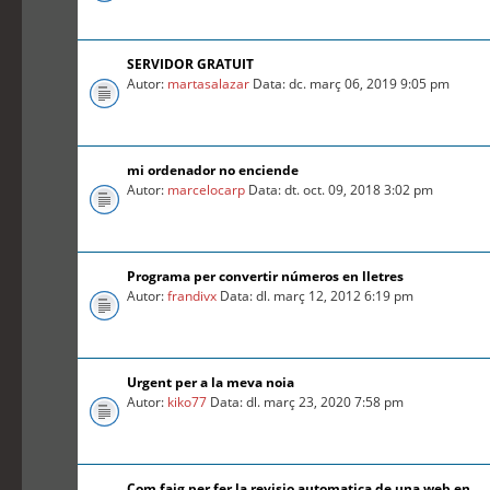
SERVIDOR GRATUIT
Autor:
martasalazar
Data: dc. març 06, 2019 9:05 pm
mi ordenador no enciende
Autor:
marcelocarp
Data: dt. oct. 09, 2018 3:02 pm
Programa per convertir números en lletres
Autor:
frandivx
Data: dl. març 12, 2012 6:19 pm
Urgent per a la meva noia
Autor:
kiko77
Data: dl. març 23, 2020 7:58 pm
Com faig per fer la revisio automatica de una web en