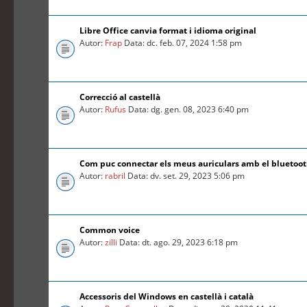
Libre Office canvia format i idioma original
Autor:
Frap
Data: dc. feb. 07, 2024 1:58 pm
Correcció al castellà
Autor:
Rufus
Data: dg. gen. 08, 2023 6:40 pm
Com puc connectar els meus auriculars amb el bluetoo
Autor:
rabril
Data: dv. set. 29, 2023 5:06 pm
Common voice
Autor:
zilli
Data: dt. ago. 29, 2023 6:18 pm
Accessoris del Windows en castellà i català