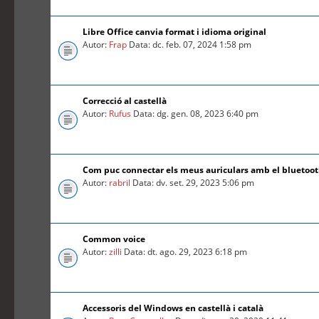
Libre Office canvia format i idioma original
Autor:
Frap
Data: dc. feb. 07, 2024 1:58 pm
Correcció al castellà
Autor:
Rufus
Data: dg. gen. 08, 2023 6:40 pm
Com puc connectar els meus auriculars amb el bluetoo
Autor:
rabril
Data: dv. set. 29, 2023 5:06 pm
Common voice
Autor:
zilli
Data: dt. ago. 29, 2023 6:18 pm
Accessoris del Windows en castellà i català