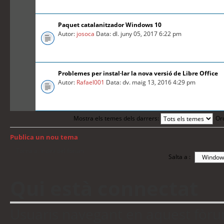
Paquet catalanitzador Windows 10
Autor:
josoca
Data: dl. juny 05, 2017 6:22 pm
Problemes per instal·lar la nova versió de Libre Office
Autor:
Rafael001
Data: dv. maig 13, 2016 4:29 pm
Mostra els temes dels darrers:
Or
Publica un nou tema
Torna a: Índex del fòrum
Salta a :
Qui està connectat
Usuaris navegant en aquest fòrum: