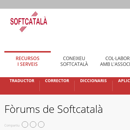
RECURSOS
CONEIXEU
COL·LABO
I SERVEIS
SOFTCATALÀ
AMB L'ASSOC
TRADUCTOR
CORRECTOR
DICCIONARIS
APLI
Fòrums de Softcatalà
Compartiu