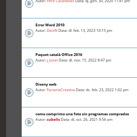
Autor:
Pere Casanellas
Data: dj. gen. 30, 2020 11:41 pm
Error Word 2010
Autor:
DaniN
Data: dl. feb. 13, 2023 10:15 pm
Paquet català Office 2016
Autor:
j_toset
Data: dt. nov. 15, 2022 8:47 pm
Diseny web
Autor:
FactoriaCreativa
Data: dc. feb. 23, 2022 1:02 pm
como comprimo una foto sin programas comprados
Autor:
cubells
Data: dt. oct. 26, 2021 9:56 am