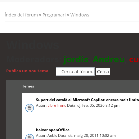
Índex del fòrum
»
Programari
»
Windows
Windows
Moderadors:
jordis
,
Andreu
,
cu
Publica un nou tema
Temes
Suport del català al Microsoft Copilot: encara molt limit
Autor:
LibreTronc
Data: dj. feb. 05, 2026 8:12 pm
baixar openOffice
Autor: Aobis Data: ds. maig 28, 2011 10:02 am