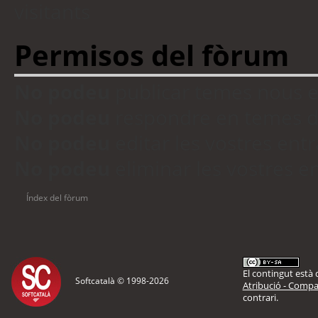
visitants
Permisos del fòrum
No podeu
publicar temes nous 
No podeu
respondre en temes d
No podeu
editar les vostres en
No podeu
eliminar les vostres 
Índex del fòrum
El contingut està d
Softcatalà © 1998-
2026
Atribució - Compar
contrari.