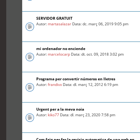
SERVIDOR GRATUIT
Autor:
martasalazar
Data: dc. març 06, 2019 9:05 pm
mi ordenador no enciende
Autor:
marcelocarp
Data: dt. oct. 09, 2018 3:02 pm
Programa per convertir números en lletres
Autor:
frandivx
Data: dl. març 12, 2012 6:19 pm
Urgent per a la meva noia
Autor:
kiko77
Data: dl. març 23, 2020 7:58 pm
Com faig per fer la revisio automatica de una web en