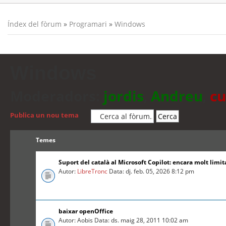
Índex del fòrum
»
Programari
»
Windows
Windows
Moderadors:
jordis
,
Andreu
,
cu
Publica un nou tema
Temes
Suport del català al Microsoft Copilot: encara molt limit
Autor:
LibreTronc
Data: dj. feb. 05, 2026 8:12 pm
baixar openOffice
Autor: Aobis Data: ds. maig 28, 2011 10:02 am