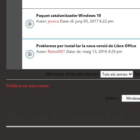
Paquet catalanitzador Windows 10
Autor:
josoca
Data: dl. juny 05, 2017 6:22 pm
Problemes per instal·lar la nova versió de Libre Office
Autor:
Rafael001
Data: dv. maig 13, 2016 4:29 pm
Mostra els temes dels darrers:
Or
Publica un nou tema
Torna a: Índex del fòrum
Salta a :
Qui està connectat
Usuaris navegant en aquest fòrum: