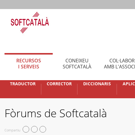
RECURSOS
CONEIXEU
COL·LABO
I SERVEIS
SOFTCATALÀ
AMB L'ASSOC
TRADUCTOR
CORRECTOR
DICCIONARIS
APLI
Fòrums de Softcatalà
Compartiu