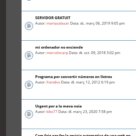
SERVIDOR GRATUIT
Autor:
martasalazar
Data: dc. març 06, 2019 9:05 pm
mi ordenador no enciende
Autor:
marcelocarp
Data: dt. oct. 09, 2018 3:02 pm
Programa per convertir números en lletres
Autor:
frandivx
Data: dl. març 12, 2012 6:19 pm
Urgent per a la meva noia
Autor:
kiko77
Data: dl. març 23, 2020 7:58 pm
Com faig per fer la revisio automatica de una web en