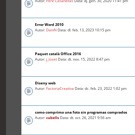
Autor:
Pere Casanellas
Data: dj. gen. 30, 2020 11:41 pm
Error Word 2010
Autor:
DaniN
Data: dl. feb. 13, 2023 10:15 pm
Paquet català Office 2016
Autor:
j_toset
Data: dt. nov. 15, 2022 8:47 pm
Diseny web
Autor:
FactoriaCreativa
Data: dc. feb. 23, 2022 1:02 pm
como comprimo una foto sin programas comprados
Autor:
cubells
Data: dt. oct. 26, 2021 9:56 am