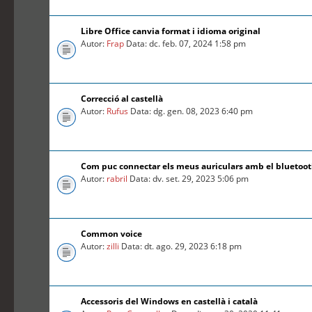
Libre Office canvia format i idioma original
Autor:
Frap
Data: dc. feb. 07, 2024 1:58 pm
Correcció al castellà
Autor:
Rufus
Data: dg. gen. 08, 2023 6:40 pm
Com puc connectar els meus auriculars amb el bluetoo
Autor:
rabril
Data: dv. set. 29, 2023 5:06 pm
Common voice
Autor:
zilli
Data: dt. ago. 29, 2023 6:18 pm
Accessoris del Windows en castellà i català