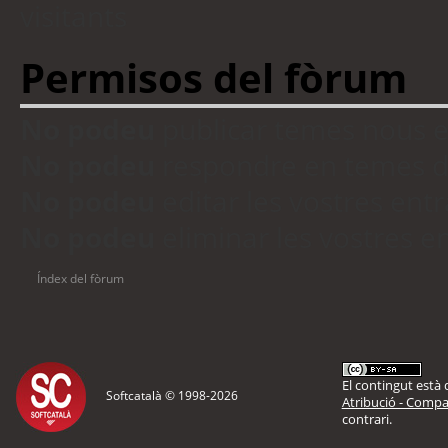
visitants
Permisos del fòrum
No podeu
publicar temes nous 
No podeu
respondre en temes d
No podeu
editar les vostres en
No podeu
eliminar les vostres 
Índex del fòrum
El contingut està d
Softcatalà © 1998-
2026
Atribució - Compar
contrari.