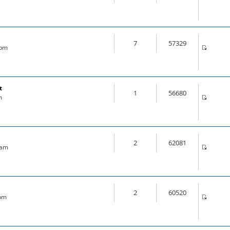
7
57329
 pm
t
1
56680
m
2
62081
 am
2
60520
 pm