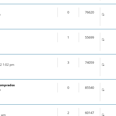
0
76620
m
1
55699
3
74059
22 1:02 pm
comprados
0
85540
m
2
60147
0 am