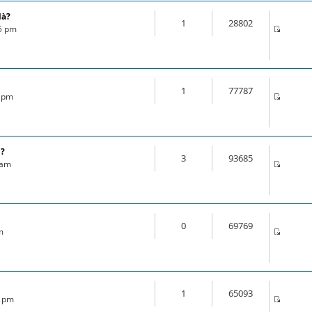
là?
1
28802
35 pm
1
77787
1 pm
l?
3
93685
 am
0
69769
m
1
65093
3 pm