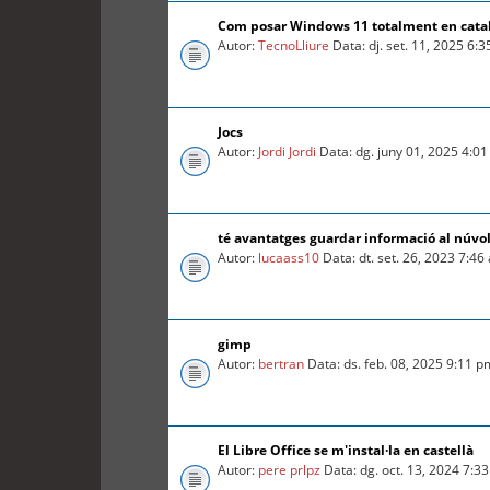
Com posar Windows 11 totalment en cata
Autor:
TecnoLliure
Data: dj. set. 11, 2025 6:
Jocs
Autor:
Jordi Jordi
Data: dg. juny 01, 2025 4:0
té avantatges guardar informació al núvo
Autor:
lucaass10
Data: dt. set. 26, 2023 7:46
gimp
Autor:
bertran
Data: ds. feb. 08, 2025 9:11 p
El Libre Office se m'instal·la en castellà
Autor:
pere prlpz
Data: dg. oct. 13, 2024 7:3