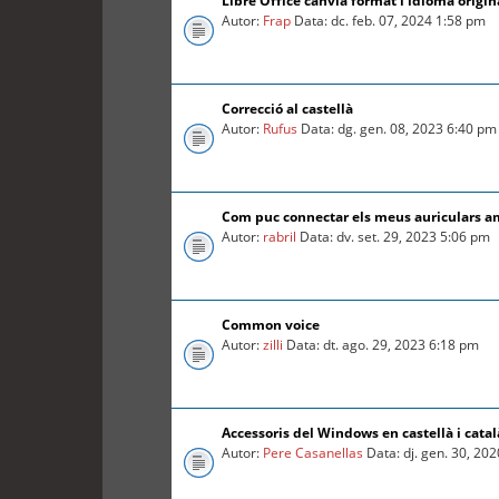
Libre Office canvia format i idioma origin
Autor:
Frap
Data: dc. feb. 07, 2024 1:58 pm
Correcció al castellà
Autor:
Rufus
Data: dg. gen. 08, 2023 6:40 pm
Com puc connectar els meus auriculars a
Autor:
rabril
Data: dv. set. 29, 2023 5:06 pm
Common voice
Autor:
zilli
Data: dt. ago. 29, 2023 6:18 pm
Accessoris del Windows en castellà i catal
Autor:
Pere Casanellas
Data: dj. gen. 30, 20