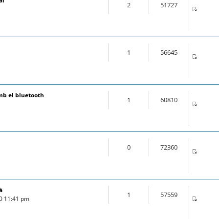
al
2
51727
1
56645
mb el bluetooth
1
60810
0
72360
à
1
57559
20 11:41 pm