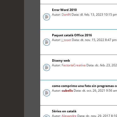
Error Word 2010
Autor:
DaniN
Data: dl. feb. 13, 2023 10:15 p
Paquet català Office 2016
Autor:
j_toset
Data: dt. nov. 15, 2022 8:47 pm
Diseny web
Autor:
FactoriaCreativa
Data: dc. feb. 23, 20
como comprimo una foto sin programas 
Autor:
cubells
Data: dt. oct. 26, 2021 9:56 a
Sèries en català
Autor:
Alexandre
Data: dc. nov. 29, 2017 8:1