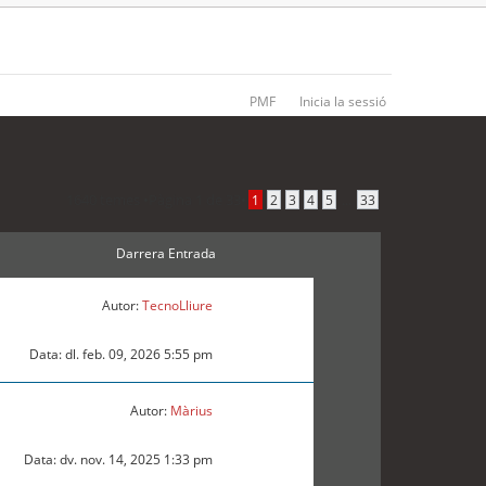
PMF
Inicia la sessió
1640 temes •
Pàgina
1
de
33
•
...
1
2
3
4
5
33
Darrera Entrada
Autor:
TecnoLliure
Data: dl. feb. 09, 2026 5:55 pm
Autor:
Màrius
Data: dv. nov. 14, 2025 1:33 pm