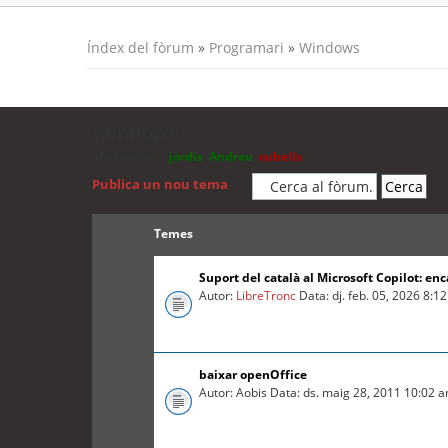
Índex del fòrum
»
Programari
»
Windows
Windows
Moderadors:
jordis
,
Andreu
,
cubells
Publica un nou tema
Temes
Suport del català al Microsoft Copilot: enc
Autor:
LibreTronc
Data: dj. feb. 05, 2026 8:1
baixar openOffice
Autor: Aobis Data: ds. maig 28, 2011 10:02 