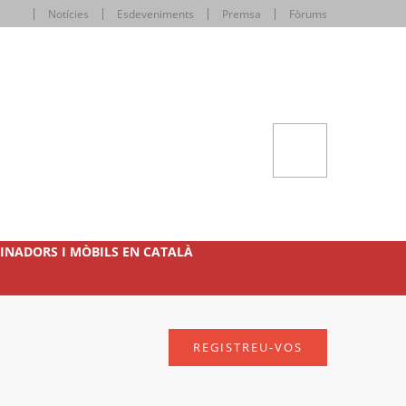
Notícies
Esdeveniments
Premsa
Fòrums
INADORS I MÒBILS EN CATALÀ
REGISTREU-VOS