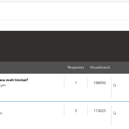
Respostes
Visualització
ara molt limitat?
1
188050
2 pm
5
113025
am