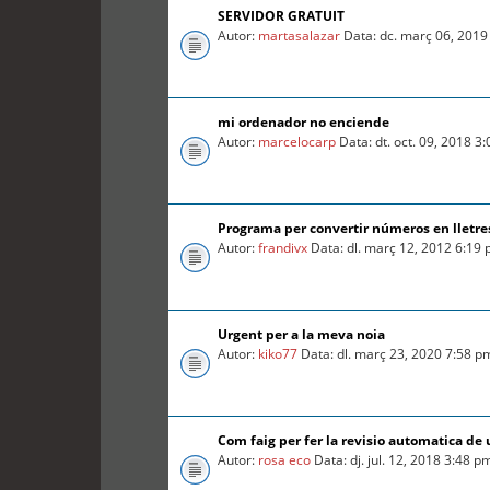
SERVIDOR GRATUIT
Autor:
martasalazar
Data: dc. març 06, 2019
mi ordenador no enciende
Autor:
marcelocarp
Data: dt. oct. 09, 2018 3
Programa per convertir números en lletre
Autor:
frandivx
Data: dl. març 12, 2012 6:19
Urgent per a la meva noia
Autor:
kiko77
Data: dl. març 23, 2020 7:58 p
Com faig per fer la revisio automatica d
Autor:
rosa eco
Data: dj. jul. 12, 2018 3:48 p