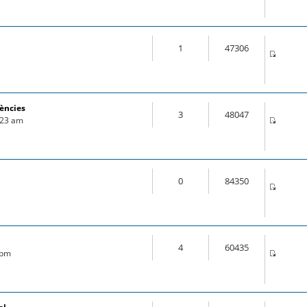
1
47306
rències
3
48047
1:23 am
0
84350
4
60435
 pm