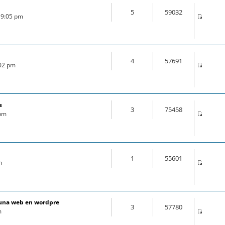
5
59032
 9:05 pm
4
57691
:02 pm
s
3
75458
 pm
1
55601
m
e una web en wordpre
3
57780
m