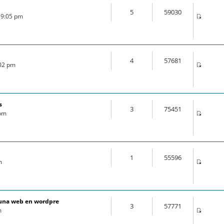
5
59030
 9:05 pm
4
57681
:02 pm
s
3
75451
 pm
1
55596
m
e una web en wordpre
3
57771
m