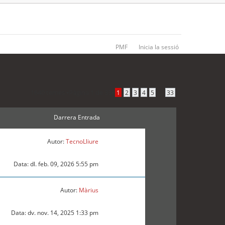
PMF
Inicia la sessió
1640 temes •
Pàgina
1
de
33
•
...
1
2
3
4
5
33
Darrera Entrada
Autor:
TecnoLliure
Data: dl. feb. 09, 2026 5:55 pm
Autor:
Màrius
Data: dv. nov. 14, 2025 1:33 pm