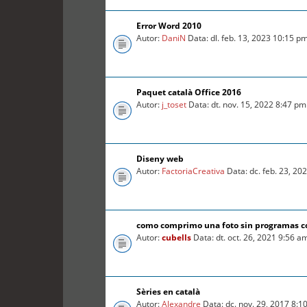
Error Word 2010
Autor:
DaniN
Data: dl. feb. 13, 2023 10:15 p
Paquet català Office 2016
Autor:
j_toset
Data: dt. nov. 15, 2022 8:47 pm
Diseny web
Autor:
FactoriaCreativa
Data: dc. feb. 23, 20
como comprimo una foto sin programas 
Autor:
cubells
Data: dt. oct. 26, 2021 9:56 a
Sèries en català
Autor:
Alexandre
Data: dc. nov. 29, 2017 8:1