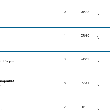
0
76588
m
1
55686
3
74043
22 1:02 pm
comprados
0
85511
m
2
60133
0 am