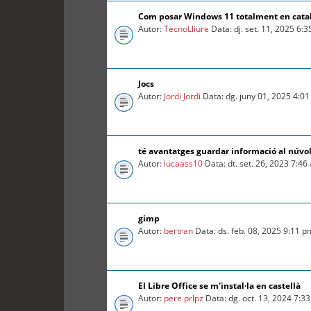
Com posar Windows 11 totalment en cata
Autor:
TecnoLliure
Data: dj. set. 11, 2025 6:
Jocs
Autor:
Jordi Jordi
Data: dg. juny 01, 2025 4:0
té avantatges guardar informació al núvo
Autor:
lucaass10
Data: dt. set. 26, 2023 7:46
gimp
Autor:
bertran
Data: ds. feb. 08, 2025 9:11 p
El Libre Office se m'instal·la en castellà
Autor:
pere prlpz
Data: dg. oct. 13, 2024 7:3