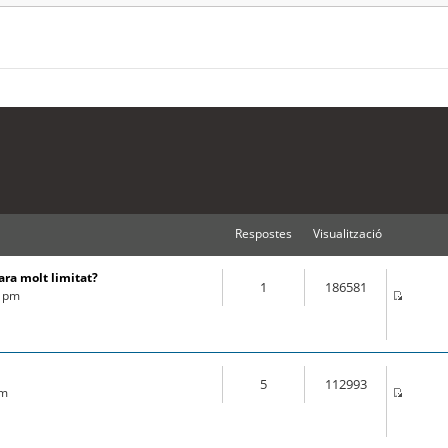
Respostes
Visualització
ara molt limitat?
1
186581
2 pm
5
112993
am