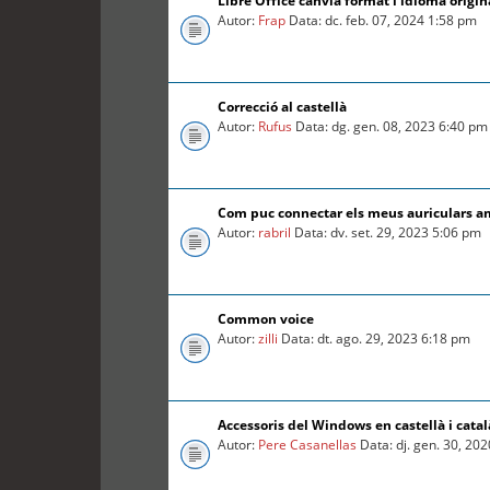
Libre Office canvia format i idioma origin
Autor:
Frap
Data: dc. feb. 07, 2024 1:58 pm
Correcció al castellà
Autor:
Rufus
Data: dg. gen. 08, 2023 6:40 pm
Com puc connectar els meus auriculars a
Autor:
rabril
Data: dv. set. 29, 2023 5:06 pm
Common voice
Autor:
zilli
Data: dt. ago. 29, 2023 6:18 pm
Accessoris del Windows en castellà i catal
Autor:
Pere Casanellas
Data: dj. gen. 30, 20