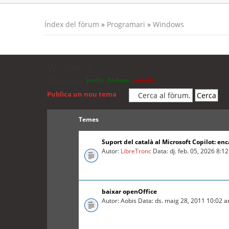
Índex del fòrum
»
Programari
»
Windows
Windows
Moderadors:
jordis
,
Andreu
,
cubells
Publica un nou tema
Temes
Suport del català al Microsoft Copilot: enc
Autor:
LibreTronc
Data: dj. feb. 05, 2026 8:1
baixar openOffice
Autor: Aobis Data: ds. maig 28, 2011 10:02 