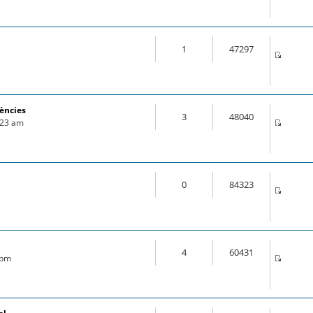
1
47297
rències
3
48040
1:23 am
0
84323
4
60431
 pm