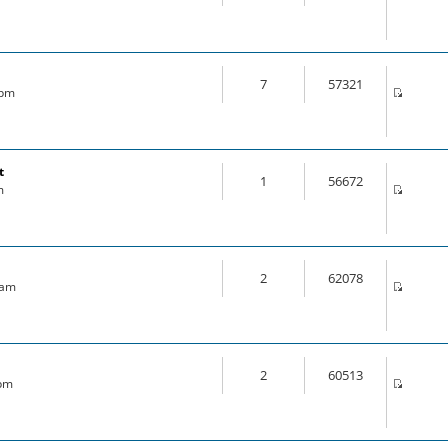
7
57321
 pm
t
1
56672
m
2
62078
 am
2
60513
 pm