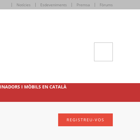
Notícies
Esdeveniments
Premsa
Fòrums
INADORS I MÒBILS EN CATALÀ
REGISTREU-VOS