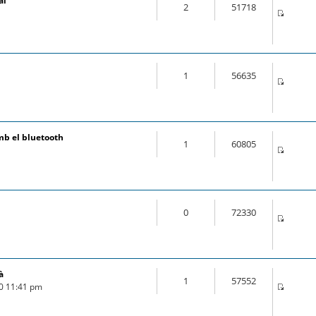
al
2
51718
1
56635
mb el bluetooth
1
60805
0
72330
à
1
57552
20 11:41 pm