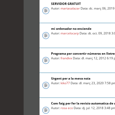
SERVIDOR GRATUIT
Autor:
martasalazar
Data: dc. març 06, 2019
mi ordenador no enciende
Autor:
marcelocarp
Data: dt. oct. 09, 2018 3
Programa per convertir números en lletre
Autor:
frandivx
Data: dl. març 12, 2012 6:19
Urgent per a la meva noia
Autor:
kiko77
Data: dl. març 23, 2020 7:58 p
Com faig per fer la revisio automatica d
Autor:
rosa eco
Data: dj. jul. 12, 2018 3:48 p