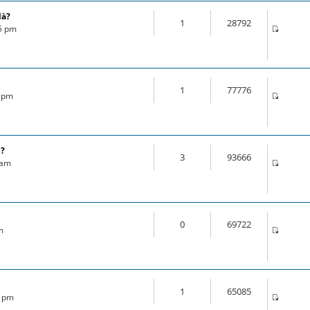
là?
1
28792
35 pm
1
77776
1 pm
l?
3
93666
 am
0
69722
m
1
65085
3 pm