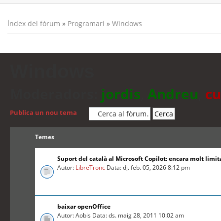
Índex del fòrum
»
Programari
»
Windows
Windows
Moderadors:
jordis
,
Andreu
,
cu
Publica un nou tema
Temes
Suport del català al Microsoft Copilot: encara molt limit
Autor:
LibreTronc
Data: dj. feb. 05, 2026 8:12 pm
baixar openOffice
Autor: Aobis Data: ds. maig 28, 2011 10:02 am