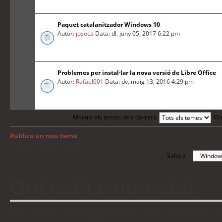
Paquet catalanitzador Windows 10
Autor:
josoca
Data: dl. juny 05, 2017 6:22 pm
Problemes per instal·lar la nova versió de Libre Office
Autor:
Rafael001
Data: dv. maig 13, 2016 4:29 pm
Mostra els temes dels darrers:
Or
Publica un nou tema
Torna a: Índex del fòrum
Salta a :
Qui està connectat
Usuaris navegant en aquest fòrum: