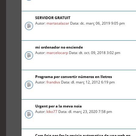
SERVIDOR GRATUIT
Autor:
martasalazar
Data: dc. març 06, 2019 9:05 pm
mi ordenador no enciende
Autor:
marcelocarp
Data: dt. oct. 09, 2018 3:02 pm
Programa per convertir números en lletres
Autor:
frandivx
Data: dl. març 12, 2012 6:19 pm
Urgent per a la meva noia
Autor:
kiko77
Data: dl. març 23, 2020 7:58 pm
Com faig per fer la revisio automatica de una web en