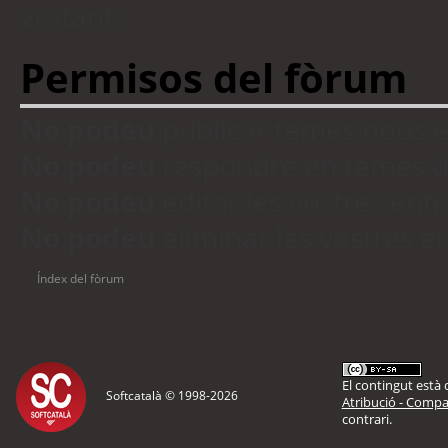
visitants
Permisos del fòrum
No podeu
publicar temes nous 
No podeu
respondre en temes d
No podeu
editar les vostres en
No podeu
eliminar les vostres 
Índex del fòrum
El contingut està d
Softcatalà © 1998-
2026
Atribució - Compar
contrari.