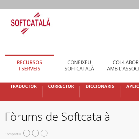
RECURSOS
CONEIXEU
COL·LABO
I SERVEIS
SOFTCATALÀ
AMB L'ASSOC
TRADUCTOR
CORRECTOR
DICCIONARIS
APLI
Fòrums de Softcatalà
Compartiu