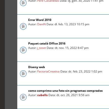
Autor:
Pere Casanellas
Data: dj. gen. 30, 2020 11:41 pm
Error Word 2010
Autor:
DaniN
Data: dl. feb. 13, 2023 10:15 pm
Paquet català Office 2016
Autor:
j_toset
Data: dt. nov. 15, 2022 8:47 pm
Diseny web
Autor:
FactoriaCreativa
Data: dc. feb. 23, 2022 1:02 pm
como comprimo una foto sin programas comprados
Autor:
cubells
Data: dt. oct. 26, 2021 9:56 am