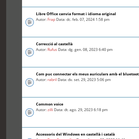
Libre Office canvia format i idioma original
Autor:
Frap
Data: dc. feb. 07, 2024 1:58 pm
Correcció al castellà
Autor:
Rufus
Data: dg. gen. 08, 2023 6:40 pm
Com puc connectar els meus auriculars amb el bluetoo
Autor:
rabril
Data: dv. set. 29, 2023 5:06 pm
Common voice
Autor:
zilli
Data: dt. ago. 29, 2023 6:18 pm
Accessoris del Windows en castellà i català