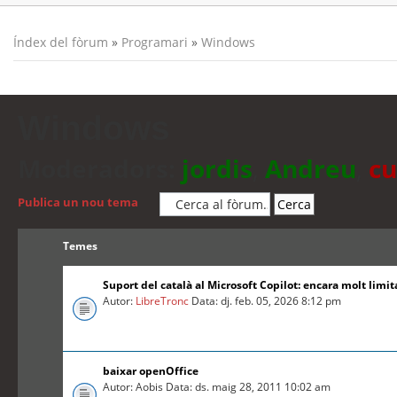
Índex del fòrum
»
Programari
»
Windows
Windows
Moderadors:
jordis
,
Andreu
,
cu
Publica un nou tema
Temes
Suport del català al Microsoft Copilot: encara molt limit
Autor:
LibreTronc
Data: dj. feb. 05, 2026 8:12 pm
baixar openOffice
Autor: Aobis Data: ds. maig 28, 2011 10:02 am