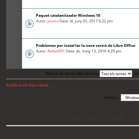
Paquet catalanitzador Windows 10
Autor:
josoca
Data: dl. juny 05, 2017 6:22 pm
Problemes per instal·lar la nova versió de Libre Office
Autor:
Rafael001
Data: dv. maig 13, 2016 4:29 pm
Mostra els temes dels darrers:
Or
Publica un nou tema
Torna a: Índex del fòrum
Salta a :
Qui està connectat
Usuaris navegant en aquest fòrum: