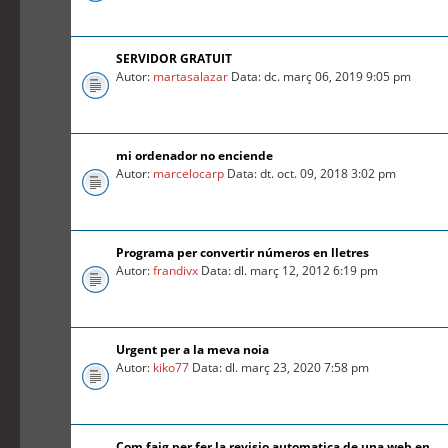
SERVIDOR GRATUIT
Autor:
martasalazar
Data: dc. març 06, 2019 9:05 pm
mi ordenador no enciende
Autor:
marcelocarp
Data: dt. oct. 09, 2018 3:02 pm
Programa per convertir números en lletres
Autor:
frandivx
Data: dl. març 12, 2012 6:19 pm
Urgent per a la meva noia
Autor:
kiko77
Data: dl. març 23, 2020 7:58 pm
Com faig per fer la revisio automatica de una web en