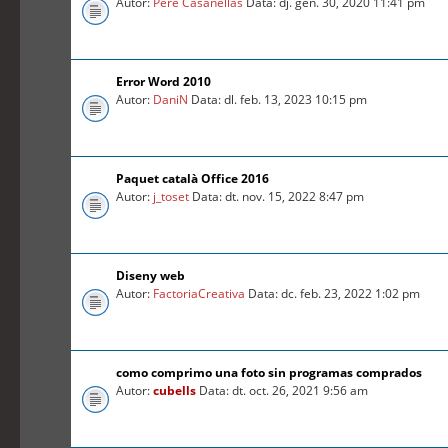
Autor:
Pere Casanellas
Data: dj. gen. 30, 2020 11:41 pm
Error Word 2010
Autor:
DaniN
Data: dl. feb. 13, 2023 10:15 pm
Paquet català Office 2016
Autor:
j_toset
Data: dt. nov. 15, 2022 8:47 pm
Diseny web
Autor:
FactoriaCreativa
Data: dc. feb. 23, 2022 1:02 pm
como comprimo una foto sin programas comprados
Autor:
cubells
Data: dt. oct. 26, 2021 9:56 am