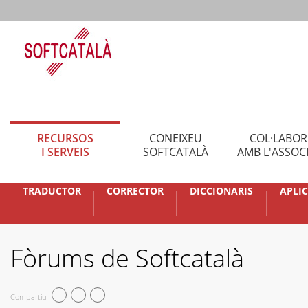
RECURSOS
CONEIXEU
COL·LABO
I SERVEIS
SOFTCATALÀ
AMB L'ASSOC
TRADUCTOR
CORRECTOR
DICCIONARIS
APLI
Fòrums de Softcatalà
Compartiu