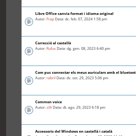
Libre Office canvia format i idioma original
Autor:
Frap
Data: dc. feb. 07, 2024 1:58 pm
Correcció al castellà
Autor:
Rufus
Data: dg. gen. 08, 2023 6:40 pm
Com puc connectar els meus auriculars amb el bluetoo
Autor:
rabril
Data: dv. set. 29, 2023 5:06 pm
Common voice
Autor:
zilli
Data: dt. ago. 29, 2023 6:18 pm
Accessoris del Windows en castellà i català