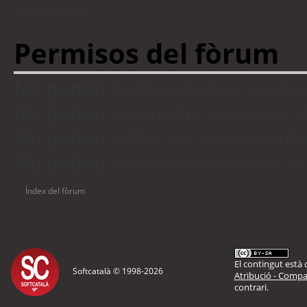
visitants
Permisos del fòrum
No podeu
publicar temes nous 
No podeu
respondre en temes d
No podeu
editar les vostres en
No podeu
eliminar les vostres 
Índex del fòrum
El contingut està d
Softcatalà © 1998-
2026
Atribució - Compar
contrari.